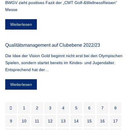
BWGV zieht positives Fazit der „CMT Golf-&WellnessReisen“
Messe
Weiterlesen
Qualitätsmanagement auf Clubebene 2022/23
Die Idee der Vision Gold beginnt nicht erst bei den Olympischen
Spielen, sondern startet bereits im Kindes- und Jugendalter.
Entsprechend hat der…
Weiterlesen
1
2
3
4
5
6
7
8
9
10
11
12
13
14
15
16
17