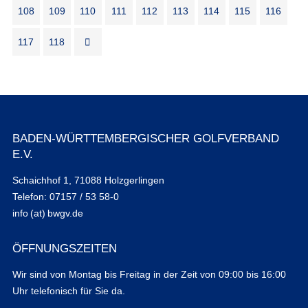
108
109
110
111
112
113
114
115
116
117
118
BADEN-WÜRTTEMBERGISCHER GOLFVERBAND
E.V.
Schaichhof 1, 71088 Holzgerlingen
Telefon: 07157 / 53 58-0
info (at) bwgv.de
ÖFFNUNGSZEITEN
Wir sind von Montag bis Freitag in der Zeit von 09:00 bis 16:00
Uhr telefonisch für Sie da.