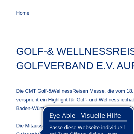
Home
GOLF-& WELLNESSREI
GOLFVERBAND E.V. AU
Die CMT Golf-&WellnessReisen Messe, die vom 18. bi
verspricht ein Highlight für Golf- und Wellnessliebha
Baden-Württembergische Golfverband e.V. die Vielf
Die Mitaussteller, darunter renommierte Golfclubs u