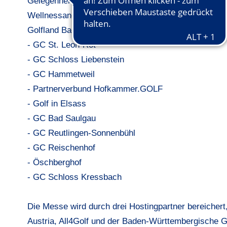
Gelegenheit, sich über die neuesten Trends in der Go
Wellnessangeboten inspirieren zu lassen. Die Liste de
Golfland Baden-Württemberg:
- GC St. Leon-Rot
- GC Schloss Liebenstein
- GC Hammetweil
- Partnerverbund Hofkammer.GOLF
- Golf in Elsass
- GC Bad Saulgau
- GC Reutlingen-Sonnenbühl
- GC Reischenhof
- Öschberghof
- GC Schloss Kressbach
Die Messe wird durch drei Hostingpartner bereichert, 
Austria, All4Golf und der Baden-Württembergische G