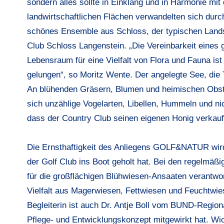
sondern alles sollte in Einklang und in Harmonie mi
landwirtschaftlichen Flächen verwandelten sich durch
schönes Ensemble aus Schloss, der typischen Lan
Club Schloss Langenstein. „Die Vereinbarkeit eines 
Lebensraum für eine Vielfalt von Flora und Fauna ist
gelungen“, so Moritz Wente. Der angelegte See, die
An blühenden Gräsern, Blumen und heimischen Obsts
sich unzählige Vogelarten, Libellen, Hummeln und nich
dass der Country Club seinen eigenen Honig verkau
Die Ernsthaftigkeit des Anliegens GOLF&NATUR wird 
der Golf Club ins Boot geholt hat. Bei den regelmä
für die großflächigen Blühwiesen-Ansaaten verantwort
Vielfalt aus Magerwiesen, Fettwiesen und Feuchtwies
Begleiterin ist auch Dr. Antje Boll vom BUND-Regi
Pflege- und Entwicklungskonzept mitgewirkt hat. Wic