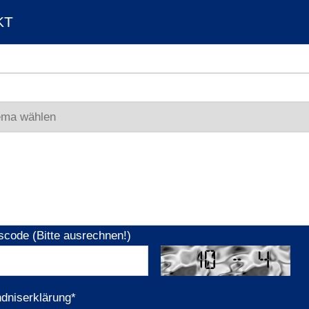
KT
scode (Bitte ausrechnen!)
ndniserklärung
*