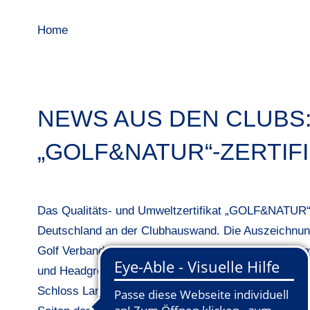
Home
NEWS AUS DEN CLUBS:
„GOLF&NATUR“-ZERTIF
Das Qualitäts- und Umweltzertifikat „GOLF&NATUR“ –
Deutschland an der Clubhauswand. Die Auszeichnun
Golf Verband verliehen. Am Samstag, den 03. Dez
und Headgreenkeeper Moritz Wente, Beirat für Natur 
Schloss Langenstein von Dr. Gunther Hardt (DGV-Aud