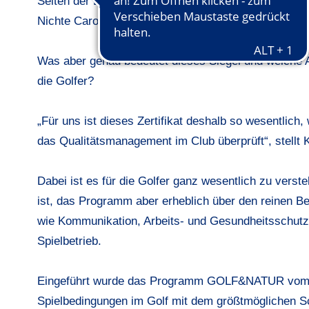
Seiten der Douglas Parkverwaltung und des Vorstand
Nichte Caroline Hoffmann über die Auszeichnung.
Was aber genau bedeutet dieses Siegel und welche A
die Golfer?
„Für uns ist dieses Zertifikat deshalb so wesentlic
das Qualitätsmanagement im Club überprüft“, stellt 
Dabei ist es für die Golfer ganz wesentlich zu ve
ist, das Programm aber erheblich über den reinen B
wie Kommunikation, Arbeits- und Gesundheitsschutz
Spielbetrieb.
Eingeführt wurde das Programm GOLF&NATUR vom D
Spielbedingungen im Golf mit dem größtmöglichen Sc