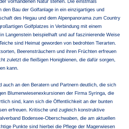
t der vorhandenen Natur stehen. Die einstmals
 den Bau der Golfanlage in ein einzigartiges und
dschaft des Hegau und dem Alpenpanorama zum Country
großartigen Golfplatzes in Verbindung mit einem
 in Langenstein beispielhaft und auf faszinierende Weise
 Teiche sind Heimat geworden von bedrohten Tierarten.
orten, Beerensträuchern und ihren Früchten erfreuen
t zuletzt die fleißigen Honigbienen, die dafür sorgen,
fen kann.
auch an den Beratern und Partnern deutlich, die sich
ßigen Blumenwiesenexkursionen der Firma Syringa, die
lich sind, kann sich die Öffentlichkeit an der bunten
en erfreuen. Kritische und zugleich konstruktive
onalverband Bodensee-Oberschwaben, die am aktuellen
htige Punkte sind hierbei die Pflege der Magerwiesen