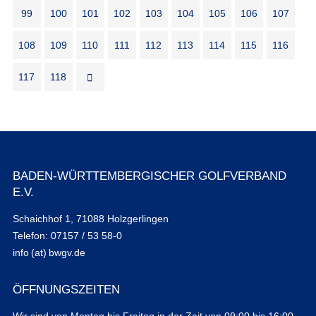
99
100
101
102
103
104
105
106
107
108
109
110
111
112
113
114
115
116
117
118
BADEN-WÜRTTEMBERGISCHER GOLFVERBAND
E.V.
Schaichhof 1, 71088 Holzgerlingen
Telefon: 07157 / 53 58-0
info (at) bwgv.de
ÖFFNUNGSZEITEN
Wir sind von Montag bis Freitag in der Zeit von 09:00 bis 16:00