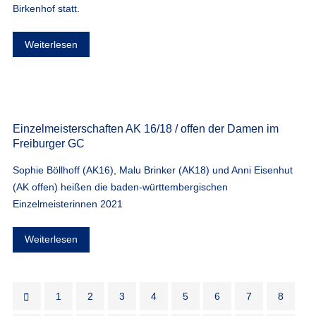
Birkenhof statt.
Weiterlesen
Einzelmeisterschaften AK 16/18 / offen der Damen im
Freiburger GC
Sophie Böllhoff (AK16), Malu Brinker (AK18) und Anni Eisenhut
(AK offen) heißen die baden-württembergischen
Einzelmeisterinnen 2021
Weiterlesen
1
2
3
4
5
6
7
8