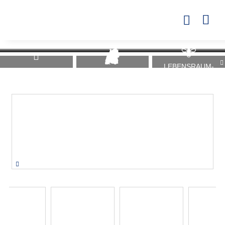

LEBENSRAUM-
TIMER
GOLFLAND
GOLFPLATZ