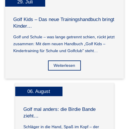
29. Juli
Golf Kids – Das neue Trainingshandbuch bringt
Kinder…
Golf und Schule – was lange getrennt schien, rückt jetzt
zusammen: Mit dem neuen Handbuch „Golf Kids –
Kindertraining für Schule und Golfclub" steht…
Weiterlesen
06. August
Golf mal anders: die Birdie Bande
G
zieht…
K
Schläger in die Hand, Spaß im Kopf – der
De