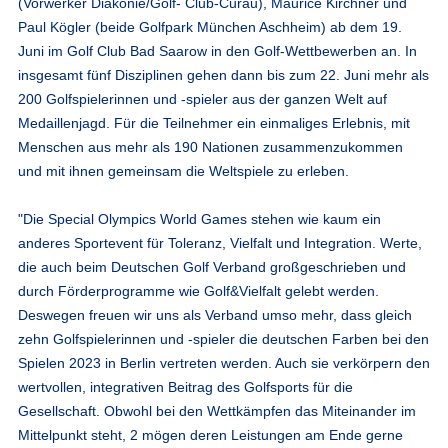
(Vorwerker Diakonie/Golf- Club-Curau), Maurice Kirchner und
Paul Kögler (beide Golfpark München Aschheim) ab dem 19.
Juni im Golf Club Bad Saarow in den Golf-Wettbewerben an. In
insgesamt fünf Disziplinen gehen dann bis zum 22. Juni mehr als
200 Golfspielerinnen und -spieler aus der ganzen Welt auf
Medaillenjagd. Für die Teilnehmer ein einmaliges Erlebnis, mit
Menschen aus mehr als 190 Nationen zusammenzukommen
und mit ihnen gemeinsam die Weltspiele zu erleben.
"Die Special Olympics World Games stehen wie kaum ein
anderes Sportevent für Toleranz, Vielfalt und Integration. Werte,
die auch beim Deutschen Golf Verband großgeschrieben und
durch Förderprogramme wie Golf&Vielfalt gelebt werden.
Deswegen freuen wir uns als Verband umso mehr, dass gleich
zehn Golfspielerinnen und -spieler die deutschen Farben bei den
Spielen 2023 in Berlin vertreten werden. Auch sie verkörpern den
wertvollen, integrativen Beitrag des Golfsports für die
Gesellschaft. Obwohl bei den Wettkämpfen das Miteinander im
Mittelpunkt steht, 2 mögen deren Leistungen am Ende gerne