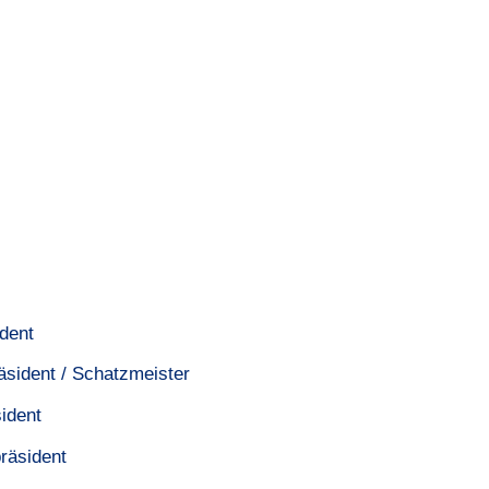
ident
äsident / Schatzmeister
ident
räsident