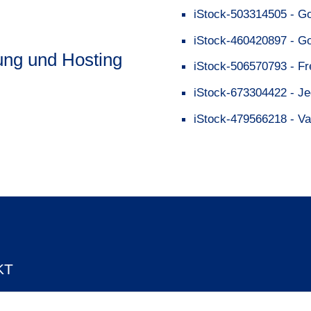
iStock-503314505 - Go
iStock-460420897 - Go
ung und Hosting
iStock-506570793 - Fr
iStock-673304422 - Je
iStock-479566218 - Vat
KT