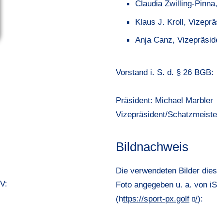
Claudia Zwilling-Pinna
Klaus J. Kroll, Vizepr
Anja Canz, Vizepräsid
Vorstand i. S. d. § 26 BGB:
Präsident: Michael Marbler
Vizepräsident/Schatzmeiste
Bildnachweis
Die verwendeten Bilder die
V:
Foto angegeben u. a. von i
(
h
ttps://sport-px.golf
/
):