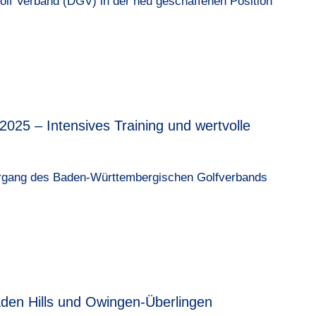
olf Verband (DGV) in der neu geschaffenen Position
25 – Intensives Training und wertvolle
lehrgang des Baden-Württembergischen Golfverbands
Baden Hills und Owingen-Überlingen