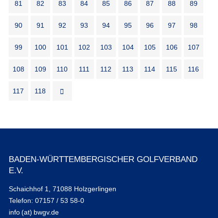
81
82
83
84
85
86
87
88
89
90
91
92
93
94
95
96
97
98
99
100
101
102
103
104
105
106
107
108
109
110
111
112
113
114
115
116
117
118
BADEN-WÜRTTEMBERGISCHER GOLFVERBAND
E.V.
Schaichhof 1, 71088 Holzgerlingen
Telefon: 07157 / 53 58-0
info (at) bwgv.de