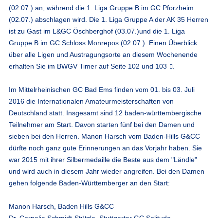
(02.07.) an, während die 1. Liga Gruppe B im GC Pforzheim
(02.07.) abschlagen wird. Die 1. Liga Gruppe A der AK 35 Herren
ist zu Gast im L&GC Öschberghof (03.07.)und die 1. Liga
Gruppe B im GC Schloss Monrepos (02.07.). Einen Überblick
über alle Ligen und Austragungsorte an diesem Wochenende
erhalten Sie im
BWGV Timer auf Seite 102 und 103
.
Im Mittelrheinischen GC Bad Ems finden vom 01. bis 03. Juli
2016 die Internationalen Amateurmeisterschaften von
Deutschland statt. Insgesamt sind 12 baden-württembergische
Teilnehmer am Start. Davon starten fünf bei den Damen und
sieben bei den Herren. Manon Harsch vom Baden-Hills G&CC
dürfte noch ganz gute Erinnerungen an das Vorjahr haben. Sie
war 2015 mit ihrer Silbermedaille die Beste aus dem "Ländle"
und wird auch in diesem Jahr wieder angreifen. Bei den Damen
gehen folgende Baden-Württemberger an den Start:
Manon Harsch, Baden Hills G&CC
Dr. Cornelia Schmidt-Stützle, Stuttgarter GC Solitude