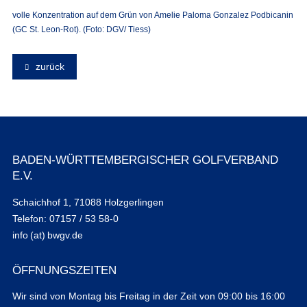
volle Konzentration auf dem Grün von Amelie Paloma Gonzalez Podbicanin
(GC St. Leon-Rot). (Foto: DGV/ Tiess)
zurück
BADEN-WÜRTTEMBERGISCHER GOLFVERBAND
E.V.
Schaichhof 1, 71088 Holzgerlingen
Telefon: 07157 / 53 58-0
info (at) bwgv.de
ÖFFNUNGSZEITEN
Wir sind von Montag bis Freitag in der Zeit von 09:00 bis 16:00