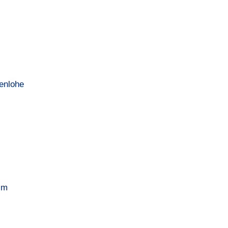
enlohe
im