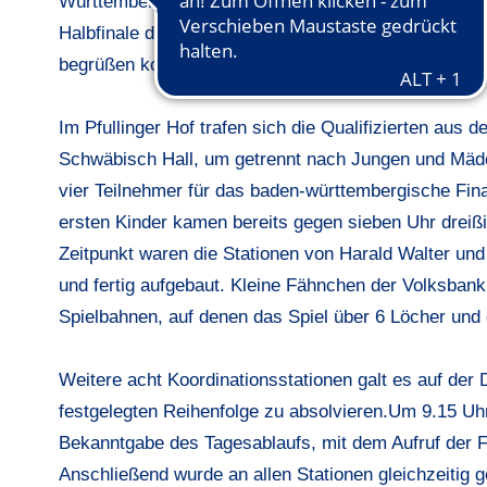
Württembergischen Golfverbandes, bei bedecktem H
Halbfinale der Qualifikationsgruppen 1 bis 3 auf dem
begrüßen konnten.
Im Pfullinger Hof trafen sich die Qualifizierten au
Schwäbisch Hall, um getrennt nach Jungen und Mädc
vier Teilnehmer für das baden-württembergische Fina
ersten Kinder kamen bereits gegen sieben Uhr dreißig
Zeitpunkt waren die Stationen von Harald Walter und
und fertig aufgebaut. Kleine Fähnchen der Volksban
Spielbahnen, auf denen das Spiel über 6 Löcher und
Weitere acht Koordinationsstationen galt es auf der 
festgelegten Reihenfolge zu absolvieren.Um 9.15 Uhr 
Bekanntgabe des Tagesablaufs, mit dem Aufruf der Fli
Anschließend wurde an allen Stationen gleichzeitig g