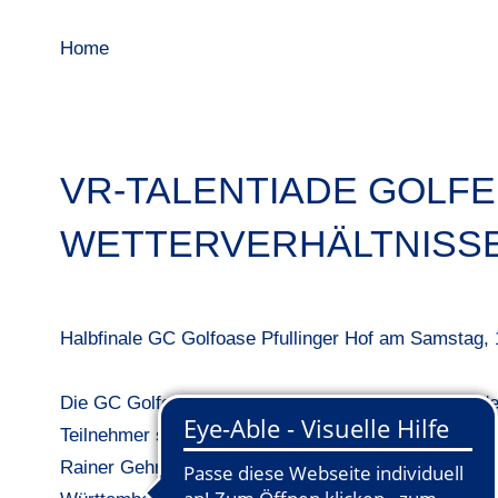
Home
VR-TALENTIADE GOLFE
WETTERVERHÄLTNISS
Halbfinale GC Golfoase Pfullinger Hof am Samstag, 
Die GC Golfoase Pfullinger Hof war auch 2016 wiede
Teilnehmer stark war das Starterfeld, welches Harald
Rainer Gehring, Geschäftsführer und Norbert Zimme