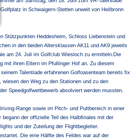
immel am Samstag, den 18. Juni zum VR-Talentiade
 Golfplatz in Schwaigern-Stetten unweit von Heilbronn
s den Stützpunkten Heddesheim, Schloss Liebenstein und
hen in den beiden Altersklassen AK11 und AK9 jeweils
le am 24. Juli im Golfclub Wiesloch zu ermitteln.Die
 mit ihren Eltern im Pfullinger Hof an. Zu diesem
 seinem Talentiade erfahrenen Golfoasenteam bereits fix
k, wiesen den Weg zu den Stationen und zu den
 der Speedgolfwettbewerb absolviert werden mussten.
Driving-Range sowie im Pitch- und Puttbereich in einer
begann der offizielle Teil des Halbfinales mit der
ghts und der Zuteilung der Flightbegleiter.
estartet. Die eine Hälfte des Feldes war auf der