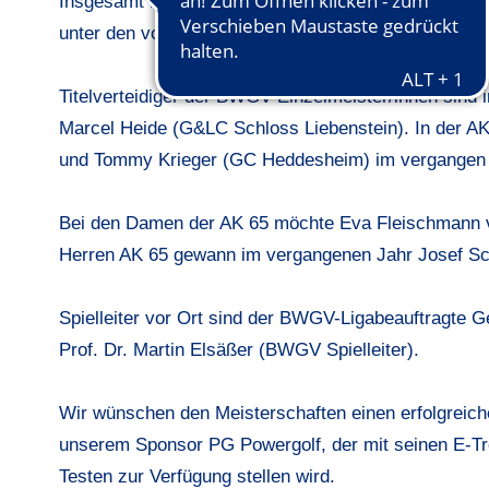
Insgesamt hat die stolze Anzahl von 69 Spielerinnen
unter den vor Ort geltenden Hygienevorschriften au
Titelverteidiger der BWGV-Einzelmeister/innen sin
Marcel Heide (G&LC Schloss Liebenstein). In der AK
und Tommy Krieger (GC Heddesheim) im vergangen J
Bei den Damen der AK 65 möchte Eva Fleischmann vo
Herren AK 65 gewann im vergangenen Jahr Josef Sch
Spielleiter vor Ort sind der BWGV-Ligabeauftragte G
Prof. Dr. Martin Elsäßer (BWGV Spielleiter).
Wir wünschen den Meisterschaften einen erfolgreic
unserem Sponsor PG Powergolf, der mit seinen E-Tro
Testen zur Verfügung stellen wird.