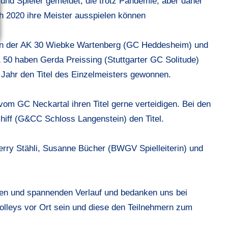
 und Spieler gemeldet, die trotz Pandemie, aber daher
ch 2020 ihre Meister ausspielen können
d in der AK 30 Wiebke Wartenberg (GC Heddesheim) und
 50 haben Gerda Preissing (Stuttgarter GC Solitude)
ahr den Titel des Einzelmeisters gewonnen.
m GC Neckartal ihren Titel gerne verteidigen. Bei den
iff (G&CC Schloss Langenstein) den Titel.
erry Stähli, Susanne Bücher (BWGV Spielleiterin) und
hen und spannenden Verlauf und bedanken uns bei
lleys vor Ort sein und diese den Teilnehmern zum