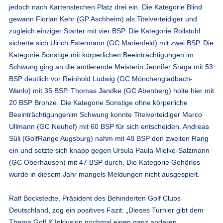
jedoch nach Kartenstechen Platz drei ein. Die
Kategorie Blind
gewann Florian Kehr (GP Aschheim) als Titelverteidiger und
zugleich einziger Starter mit vier BSP. Die
Kategorie Rollstuhl
sicherte sich Ulrich Estermann (GC Marienfeld) mit zwei BSP. Die
Kategorie Sonstige mit körperlichen Beeinträchtigungen im
Schwung
ging an die amtierende Meisterin Jennifer Sräga mit 53
BSP deutlich vor Reinhold Ludwig (GC Mönchengladbach-
Wanlo) mit 35 BSP. Thomas Jandke (GC Abenberg) holte hier mit
20 BSP Bronze. Die
Kategorie Sonstige ohne körperliche
Beeinträchtigungen
im Schwung
konnte Titelverteidiger Marco
Ullmann (GC Neuhof) mit 60 BSP für sich entscheiden. Andreas
Süli (GolfRange Augsburg) nahm mit 48 BSP den zweiten Rang
ein und setzte sich knapp gegen Ursula Paula Mielke-Salzmann
(GC Oberhausen) mit 47 BSP durch. Die Kategorie Gehörlos
wurde in diesem Jahr mangels Meldungen nicht ausgespielt.
Ralf Bockstedte, Präsident des Behinderten Golf Clubs
Deutschland, zog ein positives Fazit: „Dieses Turnier gibt dem
Thema Golf & Inklusion nochmal einen ganz anderen