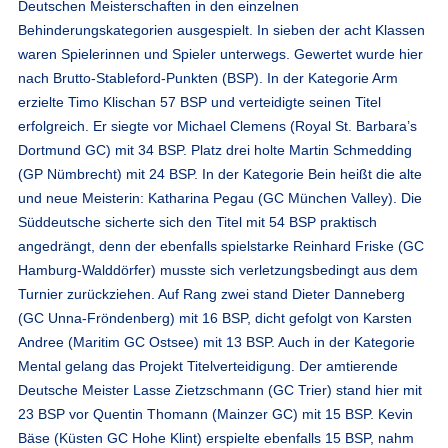
Deutschen Meisterschaften in den einzelnen
Behinderungskategorien ausgespielt. In sieben der acht Klassen
waren Spielerinnen und Spieler unterwegs. Gewertet wurde hier
nach Brutto-Stableford-Punkten (BSP). In der
Kategorie Arm
erzielte Timo Klischan 57 BSP und verteidigte seinen Titel
erfolgreich. Er siegte vor Michael Clemens (Royal St. Barbara’s
Dortmund GC) mit 34 BSP. Platz drei holte Martin Schmedding
(GP Nümbrecht) mit 24 BSP. In der
Kategorie Bein
heißt die alte
und neue Meisterin: Katharina Pegau (GC München Valley). Die
Süddeutsche sicherte sich den Titel mit 54 BSP praktisch
angedrängt, denn der ebenfalls spielstarke Reinhard Friske (GC
Hamburg-Walddörfer) musste sich verletzungsbedingt aus dem
Turnier zurückziehen. Auf Rang zwei stand Dieter Danneberg
(GC Unna-Fröndenberg) mit 16 BSP, dicht gefolgt von Karsten
Andree (Maritim GC Ostsee) mit 13 BSP. Auch in der
Kategorie
Mental
gelang das Projekt Titelverteidigung. Der amtierende
Deutsche Meister Lasse Zietzschmann (GC Trier) stand hier mit
23 BSP vor Quentin Thomann (Mainzer GC) mit 15 BSP. Kevin
Bäse (Küsten GC Hohe Klint) erspielte ebenfalls 15 BSP, nahm