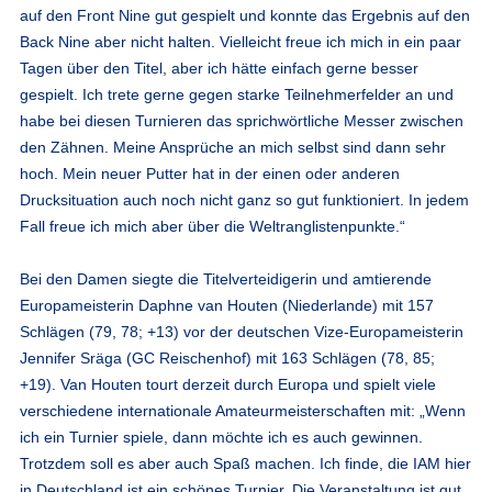
auf den Front Nine gut gespielt und konnte das Ergebnis auf den
Back Nine aber nicht halten. Vielleicht freue ich mich in ein paar
Tagen über den Titel, aber ich hätte einfach gerne besser
gespielt. Ich trete gerne gegen starke Teilnehmerfelder an und
habe bei diesen Turnieren das sprichwörtliche Messer zwischen
den Zähnen. Meine Ansprüche an mich selbst sind dann sehr
hoch. Mein neuer Putter hat in der einen oder anderen
Drucksituation auch noch nicht ganz so gut funktioniert. In jedem
Fall freue ich mich aber über die Weltranglistenpunkte.“
Bei den Damen siegte die Titelverteidigerin und amtierende
Europameisterin Daphne van Houten (Niederlande) mit 157
Schlägen (79, 78; +13) vor der deutschen Vize-Europameisterin
Jennifer Sräga (GC Reischenhof) mit 163 Schlägen (78, 85;
+19). Van Houten tourt derzeit durch Europa und spielt viele
verschiedene internationale Amateurmeisterschaften mit: „Wenn
ich ein Turnier spiele, dann möchte ich es auch gewinnen.
Trotzdem soll es aber auch Spaß machen. Ich finde, die IAM hier
in Deutschland ist ein schönes Turnier. Die Veranstaltung ist gut