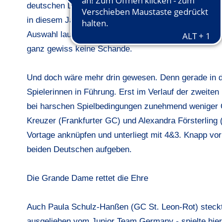
deutschen Damen. Schweden hat in den beiden letz
in diesem Jahr sogar auf heimischem Boden spielen.
Auswahl lauten Platz zwei, Platz sieben, Platz acht 
ganz gewiss keine Schande.
Und doch wäre mehr drin gewesen. Denn gerade in d
Spielerinnen in Führung. Erst im Verlauf der zweite
bei harschen Spielbedingungen zunehmend weniger O
Kreuzer (Frankfurter GC) und Alexandra Försterling
Vortage anknüpfen und unterliegt mit 4&3. Knapp vor
beiden Deutschen aufgeben.
Die Grande Dame rettet die Ehre
Auch Paula Schulz-Hanßen (GC St. Leon-Rot) steckt a
ausgeliehen vom Junior Team Germany - spielte hier