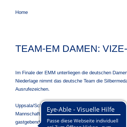
Home
TEAM-EM DAMEN: VIZE
Im Finale der EMM unterliegen die deutschen Damen
Niederlage nimmt das deutsche Team die Silbermedai
Ausrufezeichen.
Uppsala/Schweden - Für das ganze große Ziel sollte 
Mannschafts-Europameisterschaften unterliegen di
gastgebenden Titelverteidiger aus Schweden. Zugege