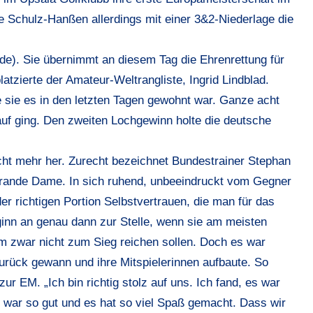
 Schulz-Hanßen allerdings mit einer 3&2-Niederlage die
ude). Sie übernimmt an diesem Tag die Ehrenrettung für
atzierte der Amateur-Weltrangliste, Ingrid Lindblad.
ie sie es in den letzten Tagen gewohnt war. Ganze acht
1auf ging. Den zweiten Lochgewinn holte die deutsche
ht mehr her. Zurecht bezeichnet Bundestrainer Stephan
Grande Dame. In sich ruhend, unbeeindruckt vom Gegner
der richtigen Portion Selbstvertrauen, die man für das
ginn an genau dann zur Stelle, wenn sie am meisten
m zwar nicht zum Sieg reichen sollen. Doch es war
zurück gewann und ihre Mitspielerinnen aufbaute. So
ur EM. „Ich bin richtig stolz auf uns. Ich fand, es war
 war so gut und es hat so viel Spaß gemacht. Dass wir