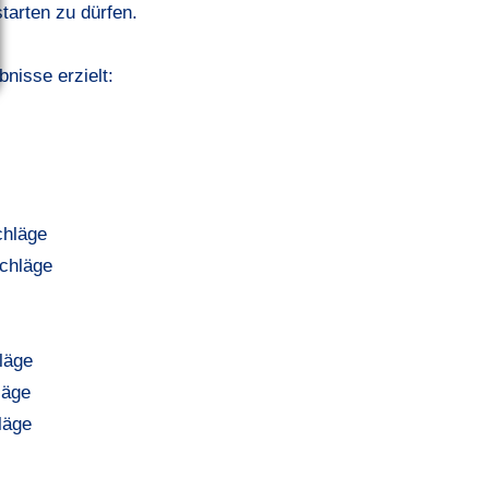
starten zu dürfen.
nisse erzielt:
chläge
Schläge
läge
läge
läge