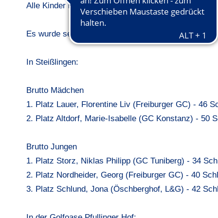
Alle Kinder haben sich gefreut endlich in die Saison 
Es wurde sehr gutes Golf gespielt und folgende Ergeb
In Steißlingen:
Brutto Mädchen
1. Platz Lauer, Florentine Liv (Freiburger GC) - 46 S
2. Platz Altdorf, Marie-Isabelle (GC Konstanz) - 50 
Brutto Jungen
1. Platz Storz, Niklas Philipp (GC Tuniberg) - 34 Sch
2. Platz Nordheider, Georg (Freiburger GC) - 40 Sch
3. Platz Schlund, Jona (Öschberghof, L&G) - 42 Sch
In der Golfoase Pfullinger Hof: