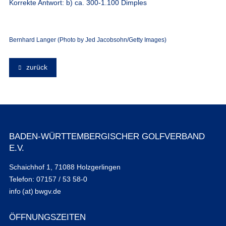
Korrekte Antwort: b) ca. 300-1.100 Dimples
Bernhard Langer (Photo by Jed Jacobsohn/Getty Images)
zurück
BADEN-WÜRTTEMBERGISCHER GOLFVERBAND
E.V.
Schaichhof 1, 71088 Holzgerlingen
Telefon: 07157 / 53 58-0
info (at) bwgv.de
ÖFFNUNGSZEITEN