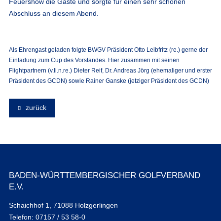
Feuershow die Gäste und sorgte für einen sehr schönen
Abschluss an diesem Abend.
Als Ehrengast geladen folgte BWGV Präsident Otto Leibfritz (re.) gerne der
Einladung zum Cup des Vorstandes. Hier zusammen mit seinen
Flightpartnern (v.li.n.re.) Dieter Reif, Dr. Andreas Jörg (ehemaliger und erster
Präsident des GCDN) sowie Rainer Ganske (jetziger Präsident des GCDN)
zurück
BADEN-WÜRTTEMBERGISCHER GOLFVERBAND
E.V.
Schaichhof 1, 71088 Holzgerlingen
Telefon: 07157 / 53 58-0