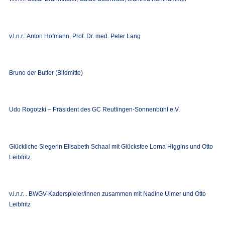
v.l.n.r.: Anton Hofmann, Prof. Dr. med. Peter Lang
Bruno der Butler (Bildmitte)
Udo Rogotzki – Präsident des GC Reutlingen-Sonnenbühl e.V.
Glückliche Siegerin Elisabeth Schaal mit Glücksfee Lorna Higgins und Otto
Leibfritz
v.l.n.r. . BWGV-Kaderspieler/innen zusammen mit Nadine Ulmer und Otto
Leibfritz