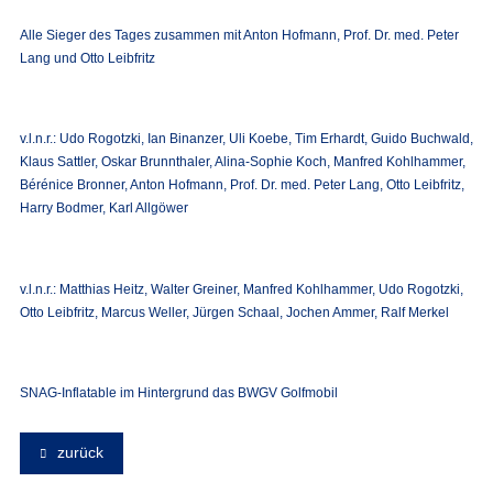
Alle Sieger des Tages zusammen mit Anton Hofmann, Prof. Dr. med. Peter
Lang und Otto Leibfritz
v.l.n.r.: Udo Rogotzki, Ian Binanzer, Uli Koebe, Tim Erhardt, Guido Buchwald,
Klaus Sattler, Oskar Brunnthaler, Alina-Sophie Koch, Manfred Kohlhammer,
Bérénice Bronner, Anton Hofmann, Prof. Dr. med. Peter Lang, Otto Leibfritz,
Harry Bodmer, Karl Allgöwer
v.l.n.r.: Matthias Heitz, Walter Greiner, Manfred Kohlhammer, Udo Rogotzki,
Otto Leibfritz, Marcus Weller, Jürgen Schaal, Jochen Ammer, Ralf Merkel
SNAG-Inflatable im Hintergrund das BWGV Golfmobil
zurück