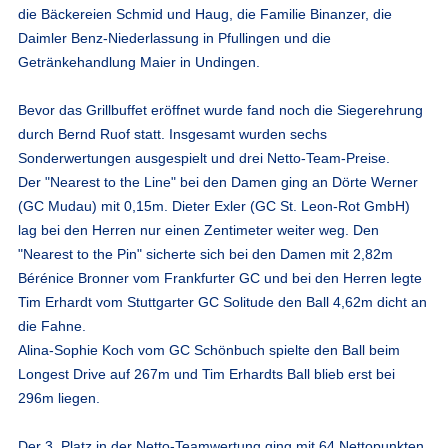
die Bäckereien Schmid und Haug, die Familie Binanzer, die
Daimler Benz-Niederlassung in Pfullingen und die
Getränkehandlung Maier in Undingen.
Bevor das Grillbuffet eröffnet wurde fand noch die Siegerehrung
durch Bernd Ruof statt. Insgesamt wurden sechs
Sonderwertungen ausgespielt und drei Netto-Team-Preise.
Der "Nearest to the Line" bei den Damen ging an Dörte Werner
(GC Mudau) mit 0,15m. Dieter Exler (GC St. Leon-Rot GmbH)
lag bei den Herren nur einen Zentimeter weiter weg. Den
"Nearest to the Pin" sicherte sich bei den Damen mit 2,82m
Bérénice Bronner vom Frankfurter GC und bei den Herren legte
Tim Erhardt vom Stuttgarter GC Solitude den Ball 4,62m dicht an
die Fahne.
Alina-Sophie Koch vom GC Schönbuch spielte den Ball beim
Longest Drive auf 267m und Tim Erhardts Ball blieb erst bei
296m liegen.
Der 3. Platz in der Netto-Teamwertung ging mit 64 Nettopunkten