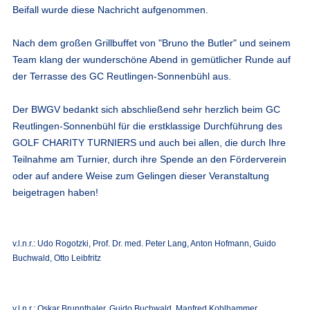
Beifall wurde diese Nachricht aufgenommen.
Nach dem großen Grillbuffet von "Bruno the Butler" und seinem
Team klang der wunderschöne Abend in gemütlicher Runde auf
der Terrasse des GC Reutlingen-Sonnenbühl aus.
Der BWGV bedankt sich abschließend sehr herzlich beim GC
Reutlingen-Sonnenbühl für die erstklassige Durchführung des
GOLF CHARITY TURNIERS und auch bei allen, die durch Ihre
Teilnahme am Turnier, durch ihre Spende an den Förderverein
oder auf andere Weise zum Gelingen dieser Veranstaltung
beigetragen haben!
v.l.n.r.: Udo Rogotzki, Prof. Dr. med. Peter Lang, Anton Hofmann, Guido
Buchwald, Otto Leibfritz
v.l.n.r.: Oskar Brunnthaler, Guido Buchwald, Manfred Kohlhammer