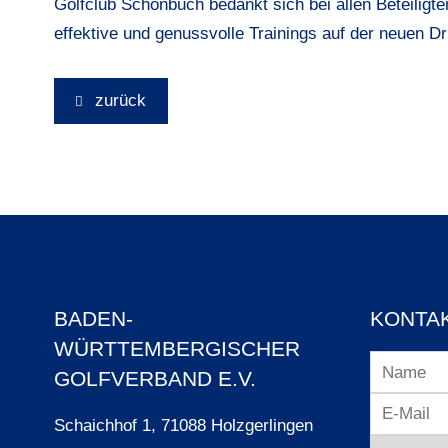
Golfclub Schönbuch bedankt sich bei allen Beteiligte
effektive und genussvolle Trainings auf der neuen D
zurück
BADEN-
KONTA
WÜRTTEMBERGISCHER
GOLFVERBAND E.V.
Schaichhof 1, 71088 Holzgerlingen