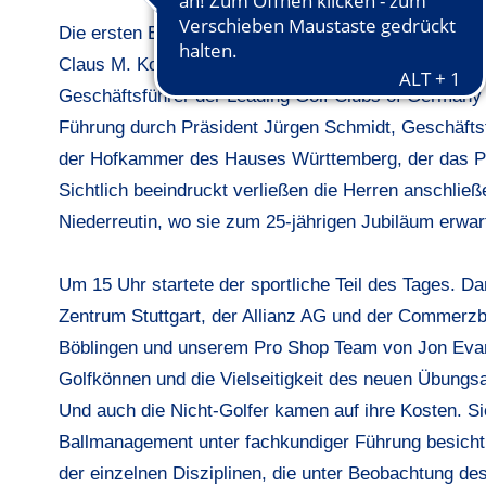
Die ersten Ehrengäste trafen um die Mittagszeit ein
Claus M. Kobold, der Präsident des Baden-Württembe
Geschäftsführer der Leading Golf Clubs of Germany 
Führung durch Präsident Jürgen Schmidt, Geschäfts
der Hofkammer des Hauses Württemberg, der das Proje
Sichtlich beeindruckt verließen die Herren anschl
Niederreutin, wo sie zum 25-jährigen Jubiläum erwar
Um 15 Uhr startete der sportliche Teil des Tages. Da
Zentrum Stuttgart, der Allianz AG und der Commerz
Böblingen und unserem Pro Shop Team von Jon Evans
Golfkönnen und die Vielseitigkeit des neuen Übungsa
Und auch die Nicht-Golfer kamen auf ihre Kosten. S
Ballmanagement unter fachkundiger Führung besichti
der einzelnen Disziplinen, die unter Beobachtung des 