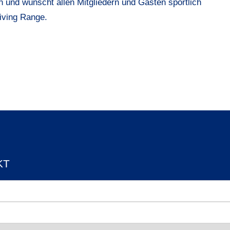
n und wünscht allen Mitgliedern und Gästen sportlich
riving Range.
KT