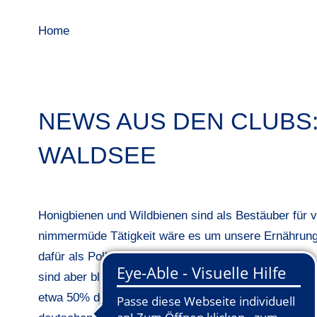
Home
NEWS AUS DEN CLUBS
WALDSEE
Honigbienen und Wildbienen sind als Bestäuber für v
nimmermüde Tätigkeit wäre es um unsere Ernährung s
dafür als Pollen- und Nektarspender Voraussetzung.
sind aber blühende Wiesen eher selten geworden. Des
etwa 50% der Gesamtfläche von Golfplätzen einnehm