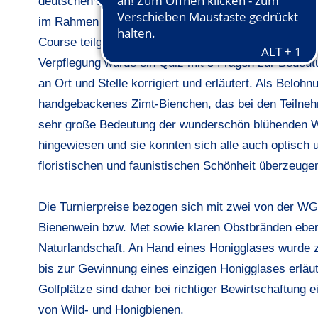
deutschen Bienenwoche wurde das Motto „Helft Bien
im Rahmen eines Seniorengolfturniers thematisiert.
Course teilgenommen und am Start ein kleines Honi
Verpflegung wurde ein Quiz mit 5 Fragen zur Bedeut
an Ort und Stelle korrigiert und erläutert. Als Belohn
handgebackenes Zimt-Bienchen, das bei den Teilnehm
sehr große Bedeutung der wunderschön blühenden W
hingewiesen und sie konnten sich alle auch optisch u
floristischen und faunistischen Schönheit überzeuge
Die Turnierpreise bezogen sich mit zwei von der W
Bienenwein bzw. Met sowie klaren Obstbränden ebenfa
Naturlandschaft. An Hand eines Honigglases wurde 
bis zur Gewinnung eines einzigen Honigglases erläut
Golfplätze sind daher bei richtiger Bewirtschaftung
von Wild- und Honigbienen.