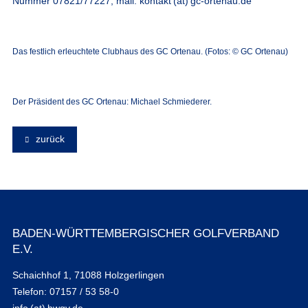
Nummer 07821/77227, mail:
kontakt (at) gc-ortenau.de
Das festlich erleuchtete Clubhaus des GC Ortenau. (Fotos: © GC Ortenau)
Der Präsident des GC Ortenau: Michael Schmiederer.
zurück
BADEN-WÜRTTEMBERGISCHER GOLFVERBAND
E.V.
Schaichhof 1, 71088 Holzgerlingen
Telefon: 07157 / 53 58-0