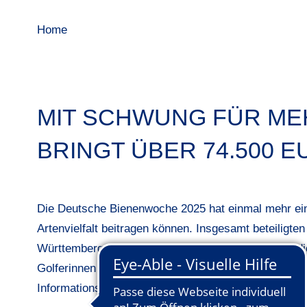
Home
MIT SCHWUNG FÜR ME
BRINGT ÜBER 74.500 
Die Deutsche Bienenwoche 2025 hat einmal mehr ein
Artenvielfalt beitragen können. Insgesamt beteiligten
Württemberg, an der bundesweiten Aktionswoche, die
Golferinnen und Golfer engagierten sich aktiv, etwa 
Informationsangebote rund um Bienen und Bestäuber