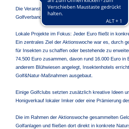
Die Veranstaltung wurde von acht Landesgolfverbänd
Golfverband e.V., der mit rund 4.120 Teilnehmern ein
Lokale Projekte im Fokus: Jeder Euro fließt in kon
Ein zentrales Ziel der Aktionswoche war es, durch
für Insekten zu schaffen oder bestehende zu erwei
74.500 Euro zusammen, davon rund 16.000 Euro in 
anderem Blühwiesen angelegt, Insektenhotels erric
Golf&Natur-Maßnahmen ausgebaut.
Einige Golfclubs setzten zusätzlich kreative Ideen u
Honigverkauf lokaler Imker oder eine Prämierung des
Die im Rahmen der Aktionswoche gesammelten Gelder
Golfanlagen und fließen dort direkt in konkrete Nat