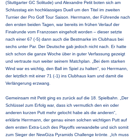
(Stuttgarter GC Solitude) und Alexandre Petit boten sich am
Schlusstag ein hochklassiges Duell um den Titel im zweiten
Turnier der Pro Golf Tour Saison. Herrmann, der Führende nach
den ersten beiden Tagen, war bereits im frühen Verlauf der
Finalrunde vom Franzosen eingeholt worden – dieser setzte
nach einer 67 (-5) dann auch die Bestmarke im Clubhaus bei
sechs unter Par. Der Deutsche gab jedoch nicht nach. Er hatte
sich schon die ganze Woche über in guter Verfassung gezeigt
und vertraute nun weiter seinem Matchplan. „Bei dem starken
Wind war es wichtig, den Ball im Spiel zu halten“, so Herrmann,
der letztlich mit einer 71 (-1) ins Clubhaus kam und damit die
Verlängerung erzwang.
Gemeinsam mit Petit ging es zurück auf die 18. Spielbahn. „Der
Schlüssel zum Erfolg war, dass ich vermutlich den ein oder
anderen kurzen Putt mehr gelocht habe als die anderen“,
erklärte Herrmann, der genau einen solchen wichtigen Putt auf
dem ersten Extra-Loch des Playoffs verwandelte und sich somit
zum Sieger der NewGiza Pyramids Challenge krönte. „Ich muss