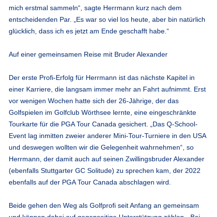
mich erstmal sammeln“, sagte Herrmann kurz nach dem
entscheidenden Par. „Es war so viel los heute, aber bin natürlich
glücklich, dass ich es jetzt am Ende geschafft habe.“
Auf einer gemeinsamen Reise mit Bruder Alexander
Der erste Profi-Erfolg für Herrmann ist das nächste Kapitel in
einer Karriere, die langsam immer mehr an Fahrt aufnimmt. Erst
vor wenigen Wochen hatte sich der 26-Jährige, der das
Golfspielen im Golfclub Wörthsee lernte, eine eingeschränkte
Tourkarte für die PGA Tour Canada gesichert. „Das Q-School-
Event lag inmitten zweier anderer Mini-Tour-Turniere in den USA
und deswegen wollten wir die Gelegenheit wahrnehmen“, so
Herrmann, der damit auch auf seinen Zwillingsbruder Alexander
(ebenfalls Stuttgarter GC Solitude) zu sprechen kam, der 2022
ebenfalls auf der PGA Tour Canada abschlagen wird.
Beide gehen den Weg als Golfprofi seit Anfang an gemeinsam
und können dabei auf gegenseitige Unterstützung zählen. „Bei