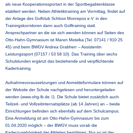
als neue Kooperationssportart in der Sportbegabtenklasse
etabliert werden. Neben Athletiktraining am Vormittag, findet auf
der Anlage des Golfclub Schloss Monrepos e.V. in den
Trainingskorridoren dann auch Golftraining statt.
Ansprechpartner an die sie sich wenden können auf Seiten des
Otto-Hahn-Gymnasium ist Maren Metelka (Tel. 07141 / 910 25
45) und beim BWGV Andrea Grabherr – Assistentin
Leistungssport (07157 / 53 58 10). Das Training über sechs
Schulstunden ergänzt das bestehende und verpflichtende
Kadertraining.
Aufnahmevoraussetzungen und Anmeldeformulare können auf
der Website der Schule nachgelesen und heruntergeladen
werden (
www.ohg-lb.de
). Die Schule bietet zusätzlich auch
Teilzeit- und Vollzeitinternatsplätze (ab 14 Jahren) an – beide
Einrichtungen befinden sich ebenfalls auf dem Schulcampus.
Eine Anmeldung ist am Otto-Hahn-Gymnasium bis zum
01.04.2020 möglich – der BWGV muss vorab die
Kaderzugehörigkeit der Athleten bestätigen. Nur so ist der