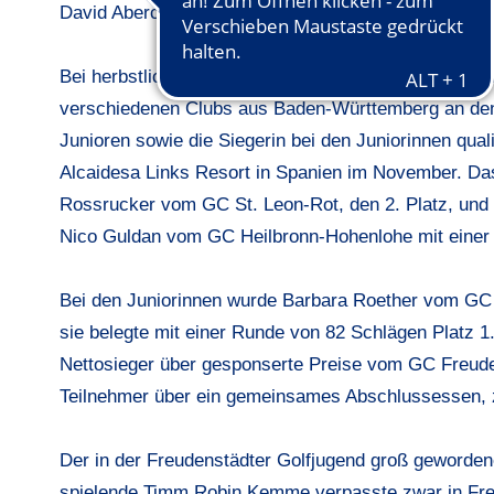
David Abercrombie, Direktor vom Golfclub Alsace Go
Bei herbstlichem Wetter aber guten Platzbedingunge
verschiedenen Clubs aus Baden-Württemberg an den St
Junioren sowie die Siegerin bei den Juniorinnen quali
Alcaidesa Links Resort in Spanien im November. Das
Rossrucker vom GC St. Leon-Rot, den 2. Platz, und er
Nico Guldan vom GC Heilbronn-Hohenlohe mit einer
Bei den Juniorinnen wurde Barbara Roether vom GC P
sie belegte mit einer Runde von 82 Schlägen Platz 1
Nettosieger über gesponserte Preise vom GC Freud
Teilnehmer über ein gemeinsames Abschlussessen,
Der in der Freudenstädter Golfjugend groß geworden
spielende Timm Robin Kemme verpasste zwar in Freude