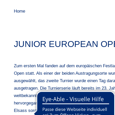
Home
JUNIOR EUROPEAN OPE
Zum ersten Mal fanden auf dem europäischen Festlan
Open statt. Als einer der beiden Austragungsorte wu
ausgewählt, das zweite Turnier wurde einen Tag dara
ausgetragen. Die Turnierserie läuft bereits im 23. J
weltbekannte Tourspieler wie Luke Donald oder Justi
hervorgegangen. Für eine erfolgreiche „Überfahrt“ d
Elsass sorgten BWGV-Vizepräsident Ernst-Joachim