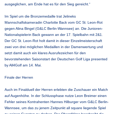
ausgeglichen, am Ende hat es für den Sieg gereicht.“
Im Spiel um die Bronzemedaille trat Jelineks
Mannschaftskameradin Charlotte Back vom GC St. Leon-Rot
gegen Alina Bingel (G&LC Berlin-Wannsee) an. Die Junioren-
Nationalspielerin Back gewann an der 17. Spielbahn mit 2&1.
Der GC St. Leon-Rot holt damit in dieser Einzelmeisterschaft
zwei von drei möglichen Medaillen in der Damenwertung und
setzt damit auch ein klares Ausrufezeichen für den
bevorstehenden Saisonstart der Deutschen Golf Liga presented
by All4Golf am 14. Mai.
Finale der Herren
Auch im Finalduell der Herren erlebten die Zuschauer ein Match
auf Augenhöhe. In der Schlussphase nutze Leon Breimer einen
Fehler seines Kontrahenten Hannes Hilburger vom G&LC Berlin-
Wannsee, um das zu jenem Zeitpunkt all square liegende Spiel
zu seinen Gunsten zu drehen. Der Oberpfälzer beschreibt die