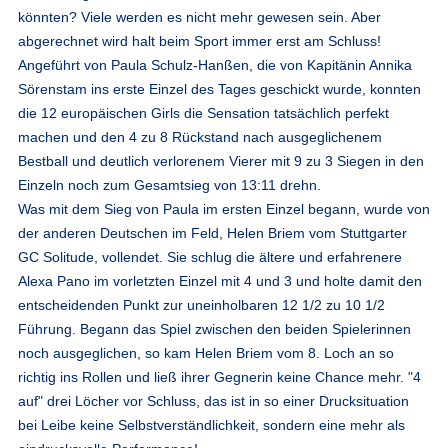
könnten? Viele werden es nicht mehr gewesen sein. Aber
abgerechnet wird halt beim Sport immer erst am Schluss!
Angeführt von Paula Schulz-Hanßen, die von Kapitänin Annika
Sörenstam ins erste Einzel des Tages geschickt wurde, konnten
die 12 europäischen Girls die Sensation tatsächlich perfekt
machen und den 4 zu 8 Rückstand nach ausgeglichenem
Bestball und deutlich verlorenem Vierer mit 9 zu 3 Siegen in den
Einzeln noch zum Gesamtsieg von 13:11 drehn.
Was mit dem Sieg von Paula im ersten Einzel begann, wurde von
der anderen Deutschen im Feld, Helen Briem vom Stuttgarter
GC Solitude, vollendet. Sie schlug die ältere und erfahrenere
Alexa Pano im vorletzten Einzel mit 4 und 3 und holte damit den
entscheidenden Punkt zur uneinholbaren 12 1/2 zu 10 1/2
Führung. Begann das Spiel zwischen den beiden Spielerinnen
noch ausgeglichen, so kam Helen Briem vom 8. Loch an so
richtig ins Rollen und ließ ihrer Gegnerin keine Chance mehr. "4
auf" drei Löcher vor Schluss, das ist in so einer Drucksituation
bei Leibe keine Selbstverständlichkeit, sondern eine mehr als