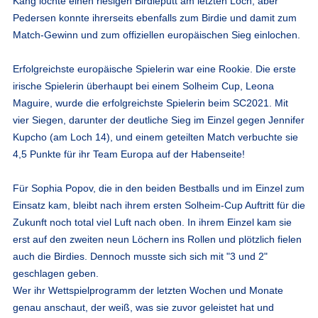
Kang lochte einen riesigen Birdieputt am letzten Loch, aber
Pedersen konnte ihrerseits ebenfalls zum Birdie und damit zum
Match-Gewinn und zum offiziellen europäischen Sieg einlochen.
Erfolgreichste europäische Spielerin war eine Rookie. Die erste
irische Spielerin überhaupt bei einem Solheim Cup, Leona
Maguire, wurde die erfolgreichste Spielerin beim SC2021. Mit
vier Siegen, darunter der deutliche Sieg im Einzel gegen Jennifer
Kupcho (am Loch 14), und einem geteilten Match verbuchte sie
4,5 Punkte für ihr Team Europa auf der Habenseite!
Für Sophia Popov, die in den beiden Bestballs und im Einzel zum
Einsatz kam, bleibt nach ihrem ersten Solheim-Cup Auftritt für die
Zukunft noch total viel Luft nach oben. In ihrem Einzel kam sie
erst auf den zweiten neun Löchern ins Rollen und plötzlich fielen
auch die Birdies. Dennoch musste sich sich mit "3 und 2"
geschlagen geben.
Wer ihr Wettspielprogramm der letzten Wochen und Monate
genau anschaut, der weiß, was sie zuvor geleistet hat und