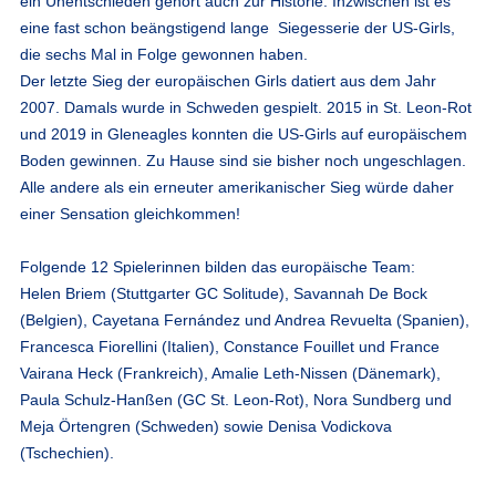
ein Unentschieden gehört auch zur Historie. Inzwischen ist es
eine fast schon beängstigend lange Siegesserie der US-Girls,
die sechs Mal in Folge gewonnen haben.
Der letzte Sieg der europäischen Girls datiert aus dem Jahr
2007. Damals wurde in Schweden gespielt. 2015 in St. Leon-Rot
und 2019 in Gleneagles konnten die US-Girls auf europäischem
Boden gewinnen. Zu Hause sind sie bisher noch ungeschlagen.
Alle andere als ein erneuter amerikanischer Sieg würde daher
einer Sensation gleichkommen!
Folgende 12 Spielerinnen bilden das europäische Team:
Helen Briem (Stuttgarter GC Solitude), Savannah De Bock
(Belgien), Cayetana Fernández und Andrea Revuelta (Spanien),
Francesca Fiorellini (Italien), Constance Fouillet und France
Vairana Heck (Frankreich), Amalie Leth-Nissen (Dänemark),
Paula Schulz-Hanßen (GC St. Leon-Rot), Nora Sundberg und
Meja Örtengren (Schweden) sowie Denisa Vodickova
(Tschechien).