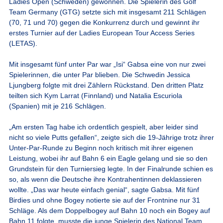
Ladies Open (Schweden) gewonnen. Die Spielerin des Golf
Team Germany (GTG) setzte sich mit insgesamt 211 Schlägen
(70, 71 und 70) gegen die Konkurrenz durch und gewinnt ihr
erstes Turnier auf der Ladies European Tour Access Series
(LETAS).
Mit insgesamt fünf unter Par war „Isi“ Gabsa eine von nur zwei
Spielerinnen, die unter Par blieben. Die Schwedin Jessica
Ljungberg folgte mit drei Zählern Rückstand. Den dritten Platz
teilten sich Kym Larrat (Finnland) und Natalia Escuriola
(Spanien) mit je 216 Schlägen.
„Am ersten Tag habe ich ordentlich gespielt, aber leider sind
nicht so viele Putts gefallen“, zeigte sich die 19-Jährige trotz ihrer
Unter-Par-Runde zu Beginn noch kritisch mit ihrer eigenen
Leistung, wobei ihr auf Bahn 6 ein Eagle gelang und sie so den
Grundstein für den Turniersieg legte. In der Finalrunde schien es
so, als wenn die Deutsche ihre Kontrahentinnen deklassieren
wollte. „Das war heute einfach genial“, sagte Gabsa. Mit fünf
Birdies und ohne Bogey notierte sie auf der Frontnine nur 31
Schläge. Als dem Doppelbogey auf Bahn 10 noch ein Bogey auf
Bahn 11 folgte, musste die junge Spielerin des National Team