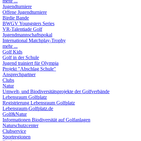
mehr ...
Jugendturniere
Offene Jugendturniere
Birdie Bande
BWGV Youngsters Series
VR-Talentiade Golf
Jugendmannschaftspokal
International Matchplay-Trophy
mehr ...
Golf Kids
Golf in der Schule
Jugend trainiert für Olympia
Projekt "Abschlag Schule"
Ansprechpartner
Clubs
Natur
Umwelt- und Biodiversitätsprojekte der Golfverbände
Lebensraum Golfplatz
Registrierung Lebensraum Golfplatz
Lebensraum-Golfplatz.de
Golf&Natur
Informationen Biodiversität auf Golfanlagen
Naturschutzcenter
Clubservice
Sportregionen