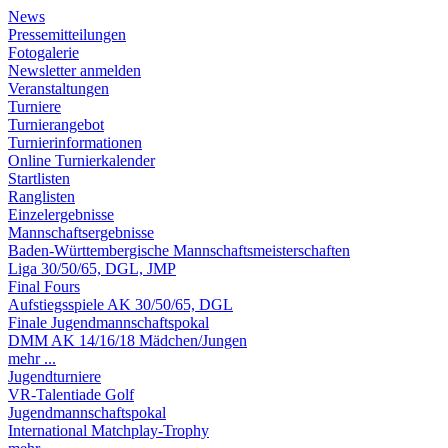
News
Pressemitteilungen
Fotogalerie
Newsletter anmelden
Veranstaltungen
Turniere
Turnierangebot
Turnierinformationen
Online Turnierkalender
Startlisten
Ranglisten
Einzelergebnisse
Mannschaftsergebnisse
Baden-Württembergische Mannschaftsmeisterschaften
Liga 30/50/65, DGL, JMP
Final Fours
Aufstiegsspiele AK 30/50/65, DGL
Finale Jugendmannschaftspokal
DMM AK 14/16/18 Mädchen/Jungen
mehr ...
Jugendturniere
VR-Talentiade Golf
Jugendmannschaftspokal
International Matchplay-Trophy