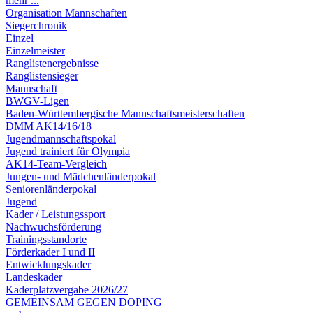
mehr ...
Organisation Mannschaften
Siegerchronik
Einzel
Einzelmeister
Ranglistenergebnisse
Ranglistensieger
Mannschaft
BWGV-Ligen
Baden-Württembergische Mannschaftsmeisterschaften
DMM AK14/16/18
Jugendmannschaftspokal
Jugend trainiert für Olympia
AK14-Team-Vergleich
Jungen- und Mädchenländerpokal
Seniorenländerpokal
Jugend
Kader / Leistungssport
Nachwuchsförderung
Trainingsstandorte
Förderkader I und II
Entwicklungskader
Landeskader
Kaderplatzvergabe 2026/27
GEMEINSAM GEGEN DOPING