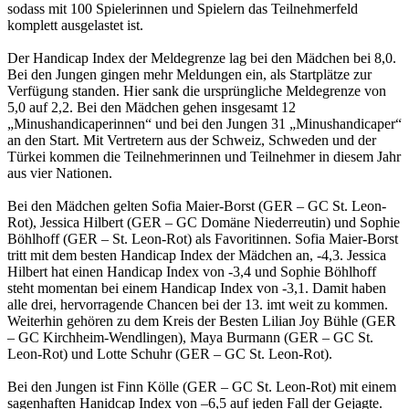
sodass mit 100 Spielerinnen und Spielern das Teilnehmerfeld
komplett ausgelastet ist.
Der Handicap Index der Meldegrenze lag bei den Mädchen bei 8,0.
Bei den Jungen gingen mehr Meldungen ein, als Startplätze zur
Verfügung standen. Hier sank die ursprüngliche Meldegrenze von
5,0 auf 2,2. Bei den Mädchen gehen insgesamt 12
„Minushandicaperinnen“ und bei den Jungen 31 „Minushandicaper“
an den Start. Mit Vertretern aus der Schweiz, Schweden und der
Türkei kommen die Teilnehmerinnen und Teilnehmer in diesem Jahr
aus vier Nationen.
Bei den Mädchen gelten Sofia Maier-Borst (GER – GC St. Leon-
Rot), Jessica Hilbert (GER – GC Domäne Niederreutin) und Sophie
Böhlhoff (GER – St. Leon-Rot) als Favoritinnen. Sofia Maier-Borst
tritt mit dem besten Handicap Index der Mädchen an, -4,3. Jessica
Hilbert hat einen Handicap Index von -3,4 und Sophie Böhlhoff
steht momentan bei einem Handicap Index von -3,1. Damit haben
alle drei, hervorragende Chancen bei der 13. imt weit zu kommen.
Weiterhin gehören zu dem Kreis der Besten Lilian Joy Bühle (GER
– GC Kirchheim-Wendlingen), Maya Burmann (GER – GC St.
Leon-Rot) und Lotte Schuhr (GER – GC St. Leon-Rot).
Bei den Jungen ist Finn Kölle (GER – GC St. Leon-Rot) mit einem
sagenhaften Hanidcap Index von –6,5 auf jeden Fall der Gejagte.