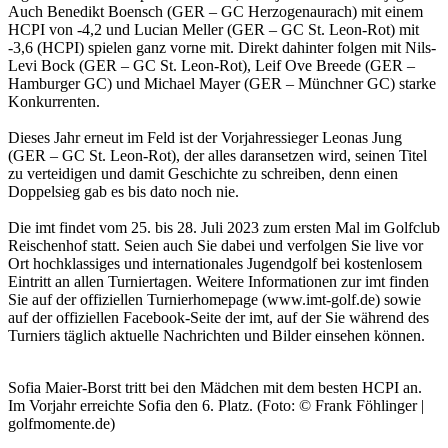
Auch Benedikt Boensch (GER – GC Herzogenaurach) mit einem
HCPI von -4,2 und Lucian Meller (GER – GC St. Leon-Rot) mit
-3,6 (HCPI) spielen ganz vorne mit. Direkt dahinter folgen mit Nils-
Levi Bock (GER – GC St. Leon-Rot), Leif Ove Breede (GER –
Hamburger GC) und Michael Mayer (GER – Münchner GC) starke
Konkurrenten.
Dieses Jahr erneut im Feld ist der Vorjahressieger Leonas Jung
(GER – GC St. Leon-Rot), der alles daransetzen wird, seinen Titel
zu verteidigen und damit Geschichte zu schreiben, denn einen
Doppelsieg gab es bis dato noch nie.
Die imt findet vom 25. bis 28. Juli 2023 zum ersten Mal im Golfclub
Reischenhof statt. Seien auch Sie dabei und verfolgen Sie live vor
Ort hochklassiges und internationales Jugendgolf bei kostenlosem
Eintritt an allen Turniertagen. Weitere Informationen zur imt finden
Sie auf der offiziellen Turnierhomepage (www.imt-golf.de) sowie
auf der offiziellen Facebook-Seite der imt, auf der Sie während des
Turniers täglich aktuelle Nachrichten und Bilder einsehen können.
Sofia Maier-Borst tritt bei den Mädchen mit dem besten HCPI an.
Im Vorjahr erreichte Sofia den 6. Platz. (Foto: © Frank Föhlinger |
golfmomente.de)