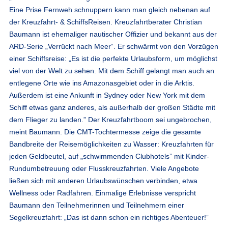
Eine Prise Fernweh schnuppern kann man gleich nebenan auf
der Kreuzfahrt- & SchiffsReisen. Kreuzfahrtberater Christian
Baumann ist ehemaliger nautischer Offizier und bekannt aus der
ARD-Serie „Verrückt nach Meer“. Er schwärmt von den Vorzügen
einer Schiffsreise: „Es ist die perfekte Urlaubsform, um möglichst
viel von der Welt zu sehen. Mit dem Schiff gelangt man auch an
entlegene Orte wie ins Amazonasgebiet oder in die Arktis.
Außerdem ist eine Ankunft in Sydney oder New York mit dem
Schiff etwas ganz anderes, als außerhalb der großen Städte mit
dem Flieger zu landen.” Der Kreuzfahrtboom sei ungebrochen,
meint Baumann. Die CMT-Tochtermesse zeige die gesamte
Bandbreite der Reisemöglichkeiten zu Wasser: Kreuzfahrten für
jeden Geldbeutel, auf „schwimmenden Clubhotels” mit Kinder-
Rundumbetreuung oder Flusskreuzfahrten. Viele Angebote
ließen sich mit anderen Urlaubswünschen verbinden, etwa
Wellness oder Radfahren. Einmalige Erlebnisse verspricht
Baumann den Teilnehmerinnen und Teilnehmern einer
Segelkreuzfahrt: „Das ist dann schon ein richtiges Abenteuer!”