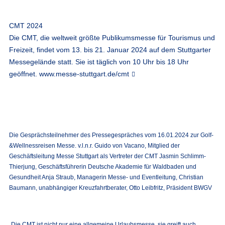
CMT 2024
Die CMT, die weltweit größte Publikumsmesse für Tourismus und
Freizeit, findet vom 13. bis 21. Januar 2024 auf dem Stuttgarter
Messegelände statt. Sie ist täglich von 10 Uhr bis 18 Uhr
geöffnet.
www.messe-stuttgart.de/cmt
Die Gesprächsteilnehmer des Pressegespräches vom 16.01.2024 zur Golf-
&Wellnessreisen Messe. v.l.n.r. Guido von Vacano, Mitglied der
Geschäftsleitung Messe Stuttgart als Vertreter der CMT Jasmin Schlimm-
Thierjung, Geschäftsführerin Deutsche Akademie für Waldbaden und
Gesundheit Anja Straub, Managerin Messe- und Eventleitung, Christian
Baumann, unabhängiger Kreuzfahrtberater, Otto Leibfritz, Präsident BWGV
„Die CMT ist nicht nur eine allgemeine Urlaubsmesse, sie greift auch