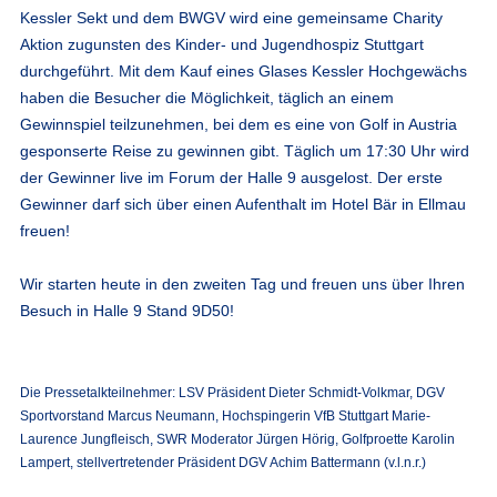
Kessler Sekt und dem BWGV wird eine gemeinsame Charity
Aktion zugunsten des Kinder- und Jugendhospiz Stuttgart
durchgeführt. Mit dem Kauf eines Glases Kessler Hochgewächs
haben die Besucher die Möglichkeit, täglich an einem
Gewinnspiel teilzunehmen, bei dem es eine von Golf in Austria
gesponserte Reise zu gewinnen gibt. Täglich um 17:30 Uhr wird
der Gewinner live im Forum der Halle 9 ausgelost. Der erste
Gewinner darf sich über einen Aufenthalt im Hotel Bär in Ellmau
freuen!
Wir starten heute in den zweiten Tag und freuen uns über Ihren
Besuch in Halle 9 Stand 9D50!
Die Pressetalkteilnehmer: LSV Präsident Dieter Schmidt-Volkmar, DGV
Sportvorstand Marcus Neumann, Hochspingerin VfB Stuttgart Marie-
Laurence Jungfleisch, SWR Moderator Jürgen Hörig, Golfproette Karolin
Lampert, stellvertretender Präsident DGV Achim Battermann (v.l.n.r.)