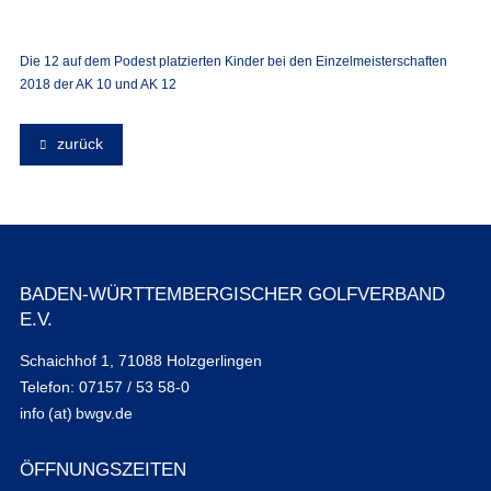
Die 12 auf dem Podest platzierten Kinder bei den Einzelmeisterschaften
2018 der AK 10 und AK 12
zurück
BADEN-WÜRTTEMBERGISCHER GOLFVERBAND
E.V.
Schaichhof 1, 71088 Holzgerlingen
Telefon: 07157 / 53 58-0
info (at) bwgv.de
ÖFFNUNGSZEITEN