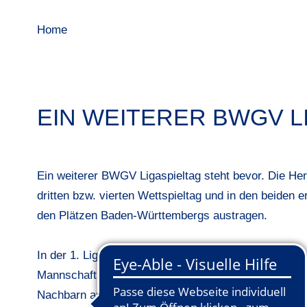
Home
EIN WEITERER BWGV LI
Ein weiterer BWGV Ligaspieltag steht bevor. Die He
dritten bzw. vierten Wettspieltag und in den beiden er
den Plätzen Baden-Württembergs austragen.
In der 1. Liga Gruppe A führt momentan der GC St. Le
Mannschaft des GC Heddesheim, die im GC Freiburg 
Nachbarn an der Tabellenspitze abzulösen.