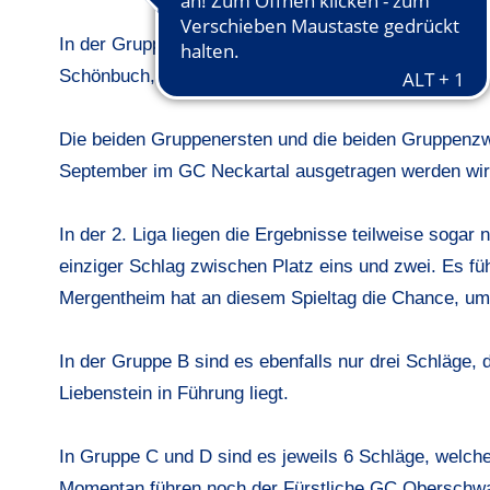
In der Gruppe B ist noch alles möglich. Der G&LC Hag
Schönbuch, der an diesem letzten Spieltag Heimrecht
Die beiden Gruppenersten und die beiden Gruppenzwei
September im GC Neckartal ausgetragen werden wir
In der 2. Liga liegen die Ergebnisse teilweise sogar n
einziger Schlag zwischen Platz eins und zwei. Es 
Mergentheim hat an diesem Spieltag die Chance, um 
In der Gruppe B sind es ebenfalls nur drei Schläge
Liebenstein in Führung liegt.
In Gruppe C und D sind es jeweils 6 Schläge, welche
Momentan führen noch der Fürstliche GC Oberschwa