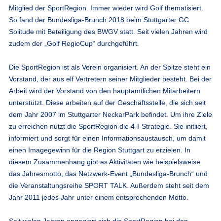
Mitglied der SportRegion. Immer wieder wird Golf thematisiert.
So fand der Bundesliga-Brunch 2018 beim Stuttgarter GC
Solitude mit Beteiligung des BWGV statt. Seit vielen Jahren wird
zudem der „Golf RegioCup“ durchgeführt.
Die SportRegion ist als Verein organisiert. An der Spitze steht ein
Vorstand, der aus elf Vertretern seiner Mitglieder besteht. Bei der
Arbeit wird der Vorstand von den hauptamtlichen Mitarbeitern
unterstützt. Diese arbeiten auf der Geschäftsstelle, die sich seit
dem Jahr 2007 im Stuttgarter NeckarPark befindet. Um ihre Ziele
zu erreichen nutzt die SportRegion die 4-I-Strategie. Sie initiiert,
informiert und sorgt für einen Informationsaustausch, um damit
einen Imagegewinn für die Region Stuttgart zu erzielen. In
diesem Zusammenhang gibt es Aktivitäten wie beispielsweise
das Jahresmotto, das Netzwerk-Event „Bundesliga-Brunch“ und
die Veranstaltungsreihe SPORT TALK. Außerdem steht seit dem
Jahr 2011 jedes Jahr unter einem entsprechenden Motto.
Seit vielen Jahren engagiert sich die SportRegion bei den