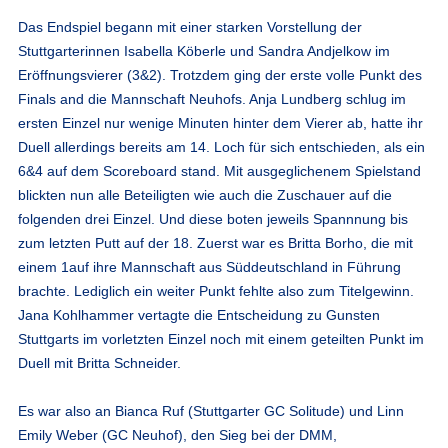
Das Endspiel begann mit einer starken Vorstellung der
Stuttgarterinnen Isabella Köberle und Sandra Andjelkow im
Eröffnungsvierer (3&2). Trotzdem ging der erste volle Punkt des
Finals and die Mannschaft Neuhofs. Anja Lundberg schlug im
ersten Einzel nur wenige Minuten hinter dem Vierer ab, hatte ihr
Duell allerdings bereits am 14. Loch für sich entschieden, als ein
6&4 auf dem Scoreboard stand. Mit ausgeglichenem Spielstand
blickten nun alle Beteiligten wie auch die Zuschauer auf die
folgenden drei Einzel. Und diese boten jeweils Spannnung bis
zum letzten Putt auf der 18. Zuerst war es Britta Borho, die mit
einem 1auf ihre Mannschaft aus Süddeutschland in Führung
brachte. Lediglich ein weiter Punkt fehlte also zum Titelgewinn.
Jana Kohlhammer vertagte die Entscheidung zu Gunsten
Stuttgarts im vorletzten Einzel noch mit einem geteilten Punkt im
Duell mit Britta Schneider.
Es war also an Bianca Ruf (Stuttgarter GC Solitude) und Linn
Emily Weber (GC Neuhof), den Sieg bei der DMM,