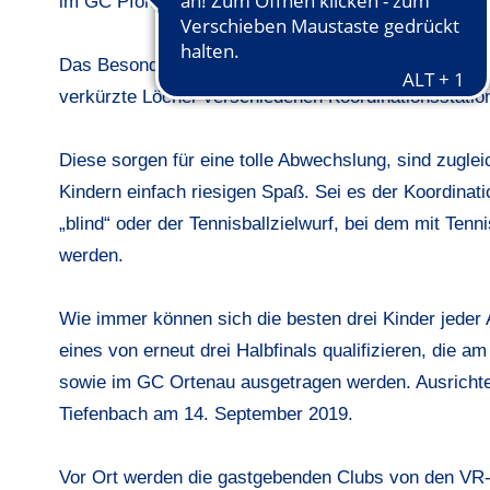
im GC Pforzheim mit 36 und im GC Bruchsal mit 33 K
Das Besondere an der VR-Talentiade ist auch dieses
verkürzte Löcher verschiedenen Koordinationsstation
Diese sorgen für eine tolle Abwechslung, sind zugl
Kindern einfach riesigen Spaß. Sei es der Koordinati
„blind“ oder der Tennisballzielwurf, bei dem mit Tenn
werden.
Wie immer können sich die besten drei Kinder jeder
eines von erneut drei Halbfinals qualifizieren, die 
sowie im GC Ortenau ausgetragen werden. Ausrichter 
Tiefenbach am 14. September 2019.
Vor Ort werden die gastgebenden Clubs von den VR-B