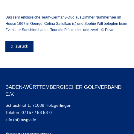
Das sehr erfolgreiche Team-Germany-Duo aus Zimmer Nummer vier im
House 1967 in George: Celina Sattelkau (r.) und Sophie Witt belegten beim
Event der Sunshine Ladies Tour die Plätze eins und zwei. | © Privat
zurück
BADEN-WÜRTTEMBERGISCHER GOLFVERBAND
E.V.
Schaichhof 1, 71088 Holzgerlingen
Telefon: 07157 / 53 58-0
info (at) bwgv.de