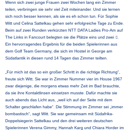
Wenn sich zwei junge Frauen zwei Wochen lang ein Zimmer
teilen, verbringen sie sehr viel Zeit miteinander. Und sie lernen
sich noch besser kennen, als sie es eh schon tun. Für Sophie
Witt und Celina Sattelkau gehen sehr erfolgreiche Tage zu Ende.
Beim auf zwei Runden verkürzten NTT DATA Ladies Pro-Am auf
The Links in Fancourt
belegten sie die Plätze eins und zwei
.
Ein hervorragendes Ergebnis für die beiden Spielerinnen aus
dem Golf Team Germany, die sich im Hostel in George am
Südatlantik in diesen rund 14 Tagen das Zimmer teilten.
„Für mich ist das so ein großer Schritt in die richtige Richtung“,
freute sich Witt. Sie war in Zimmer Nummer vier im House 1967
zwar diejenige, die morgens etwas mehr Zeit im Bad brauchte,
da sie ihre Kontaktlinsen einsetzen musste. Dafür machte sie
auch abends das Licht aus, „weil ich auf der Seite mit dem
Schalter geschlafen habe“. Die Stimmung im Zimmer sei „immer
bombastisch“, sagt Witt. Sie war gemeinsam mit Südafrika-
Doppelsiegerin Sattelkau und den drei weiteren deutschen
Spielerinnen Verena Gimmy, Hannah Karg und Chiara Horder im