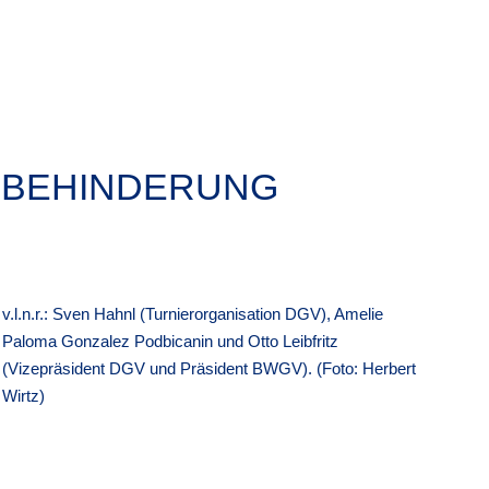
 BEHINDERUNG
v.l.n.r.: Sven Hahnl (Turnierorganisation DGV), Amelie
Paloma Gonzalez Podbicanin und Otto Leibfritz
(Vizepräsident DGV und Präsident BWGV). (Foto: Herbert
Wirtz)