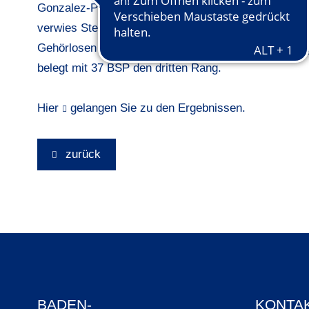
Gonzalez-Podbicanin (GC St. Leon-Rot) konnte hier 
verwies Stefanie Mayer (Münchener GC), mit der si
Gehörlosen geworden ist, mit 70 zu 57 BSP auf Ra
belegt mit 37 BSP den dritten Rang.
Hier
gelangen Sie zu den Ergebnissen.
zurück
BADEN-
KONTA