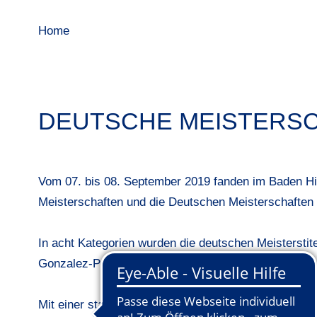
Home
DEUTSCHE MEISTERSC
Vom 07. bis 08. September 2019 fanden im Baden Hill
Meisterschaften und die Deutschen Meisterschaften d
In acht Kategorien wurden die deutschen Meistersti
Gonzalez-Podbicanin (GC St. Leon-Rot) in der Klass
Mit einer stark vertretenen Konkurrenz ging das Fel