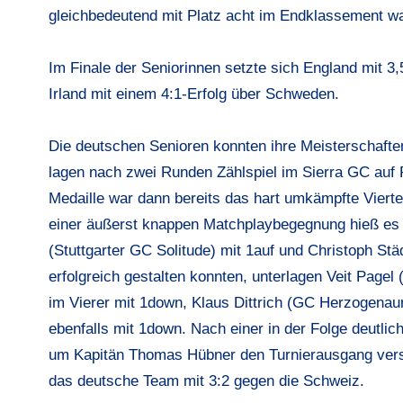
gleichbedeutend mit Platz acht im Endklassement wa
Im Finale der Seniorinnen setzte sich England mit 3,
Irland mit einem 4:1-Erfolg über Schweden.
Die deutschen Senioren konnten ihre Meisterschafte
lagen nach zwei Runden Zählspiel im Sierra GC auf
Medaille war dann bereits das hart umkämpfte Viertel
einer äußerst knappen Matchplaybegegnung hieß es 
(Stuttgarter GC Solitude) mit 1auf und Christoph St
erfolgreich gestalten konnten, unterlagen Veit Pag
im Vierer mit 1down, Klaus Dittrich (GC Herzogena
ebenfalls mit 1down. Nach einer in der Folge deutli
um Kapitän Thomas Hübner den Turnierausgang versö
das deutsche Team mit 3:2 gegen die Schweiz.