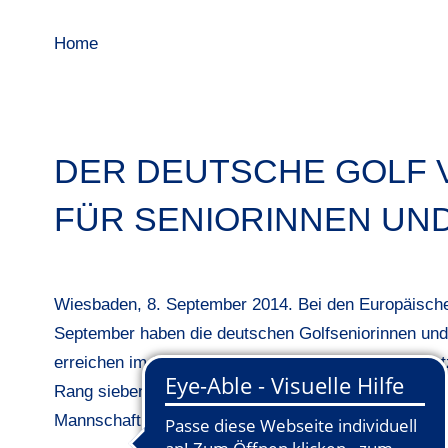
Home
DER DEUTSCHE GOLF V
FÜR SENIORINNEN UN
Wiesbaden, 8. September 2014. Bei den Europäisch
September haben die deutschen Golfseniorinnen und
erreichen im österreichischen GC Gut Altentann Plat
Rang sieben. Den EM-Titel bei den Seniorinnen siche
Mannschaft aus Irland.