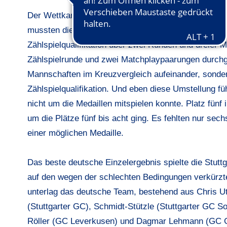
Der Wettkampf der Seniorinnen fiel dabei sprichwört
mussten die ersten beiden Wettkampftage abgesagt u
Zählspielqualifikation über zwei Runden und dreier 
Zählspielrunde und zwei Matchplaypaarungen durchgef
Mannschaften im Kreuzvergleich aufeinander, sondern
Zählspielqualifikation. Und eben diese Umstellung 
nicht um die Medaillen mitspielen konnte. Platz fünf 
um die Plätze fünf bis acht ging. Es fehlten nur sec
einer möglichen Medaille.
Das beste deutsche Einzelergebnis spielte die Stuttg
auf den wegen der schlechten Bedingungen verkürz
unterlag das deutsche Team, bestehend aus Chris U
(Stuttgarter GC), Schmidt-Stützle (Stuttgarter GC S
Röller (GC Leverkusen) und Dagmar Lehmann (GC Gi