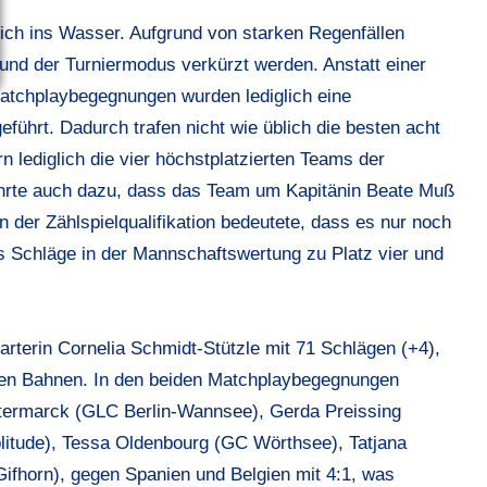
lich ins Wasser. Aufgrund von starken Regenfällen
nd der Turniermodus verkürzt werden. Anstatt einer
Matchplaybegegnungen wurden lediglich eine
ührt. Dadurch trafen nicht wie üblich die besten acht
 lediglich die vier höchstplatzierten Teams der
führte auch dazu, dass das Team um Kapitänin Beate Muß
in der Zählspielqualifikation bedeutete, dass es nur noch
hs Schläge in der Mannschaftswertung zu Platz vier und
arterin Cornelia Schmidt-Stützle mit 71 Schlägen (+4),
ten Bahnen. In den beiden Matchplaybegegnungen
termarck (GLC Berlin-Wannsee), Gerda Preissing
olitude), Tessa Oldenbourg (GC Wörthsee), Tatjana
fhorn), gegen Spanien und Belgien mit 4:1, was