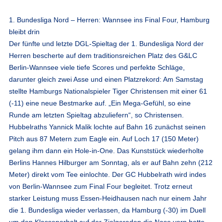
1. Bundesliga Nord – Herren: Wannsee ins Final Four, Hamburg
bleibt drin
Der fünfte und letzte DGL-Spieltag der 1. Bundesliga Nord der
Herren bescherte auf dem traditionsreichen Platz des G&LC
Berlin-Wannsee viele tiefe Scores und perfekte Schläge,
darunter gleich zwei Asse und einen Platzrekord: Am Samstag
stellte Hamburgs Nationalspieler Tiger Christensen mit einer 61
(-11) eine neue Bestmarke auf. „Ein Mega-Gefühl, so eine
Runde am letzten Spieltag abzuliefern“, so Christensen.
Hubbelraths Yannick Malik lochte auf Bahn 16 zunächst seinen
Pitch aus 87 Metern zum Eagle ein. Auf Loch 17 (150 Meter)
gelang ihm dann ein Hole-in-One. Das Kunststück wiederholte
Berlins Hannes Hilburger am Sonntag, als er auf Bahn zehn (212
Meter) direkt vom Tee einlochte. Der GC Hubbelrath wird indes
von Berlin-Wannsee zum Final Four begleitet. Trotz erneut
starker Leistung muss Essen-Heidhausen nach nur einem Jahr
die 1. Bundesliga wieder verlassen, da Hamburg (-30) im Duell
um den Klassenerhalt auf der Zielgeraden die Nase vorn hatte.