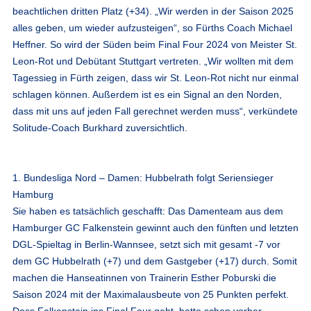
beachtlichen dritten Platz (+34). „Wir werden in der Saison 2025
alles geben, um wieder aufzusteigen“, so Fürths Coach Michael
Heffner. So wird der Süden beim Final Four 2024 von Meister St.
Leon-Rot und Debütant Stuttgart vertreten. „Wir wollten mit dem
Tagessieg in Fürth zeigen, dass wir St. Leon-Rot nicht nur einmal
schlagen können. Außerdem ist es ein Signal an den Norden,
dass mit uns auf jeden Fall gerechnet werden muss“, verkündete
Solitude-Coach Burkhard zuversichtlich.
1. Bundesliga Nord – Damen: Hubbelrath folgt Seriensieger
Hamburg
Sie haben es tatsächlich geschafft: Das Damenteam aus dem
Hamburger GC Falkenstein gewinnt auch den fünften und letzten
DGL-Spieltag in Berlin-Wannsee, setzt sich mit gesamt -7 vor
dem GC Hubbelrath (+7) und dem Gastgeber (+17) durch. Somit
machen die Hanseatinnen von Trainerin Esther Poburski die
Saison 2024 mit der Maximalausbeute von 25 Punkten perfekt.
Dass Falkenstein ins Final Four geht, hatte schon vorher