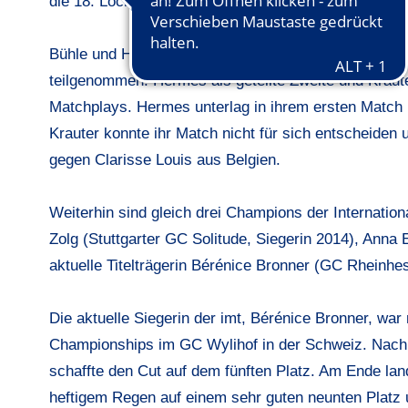
die 18. Loch Finalrunde am Samstag.
Bühle und Hermes, sowie Aline Krauter vom Stuttgarte
teilgenommen. Hermes als geteilte Zweite und Krauter
Matchplays. Hermes unterlag in ihrem ersten Match le
Krauter konnte ihr Match nicht für sich entscheiden 
gegen Clarisse Louis aus Belgien.
Weiterhin sind gleich drei Champions der Internation
Zolg (Stuttgarter GC Solitude, Siegerin 2014), Anna
aktuelle Titelträgerin Bérénice Bronner (GC Rheinhe
Die aktuelle Siegerin der imt, Bérénice Bronner, war
Championships im GC Wylihof in der Schweiz. Nach d
schaffte den Cut auf dem fünften Platz. Am Ende la
heftigem Regen auf einem sehr guten neunten Platz 