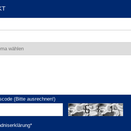
KT
scode (Bitte ausrechnen!)
ndniserklärung
*