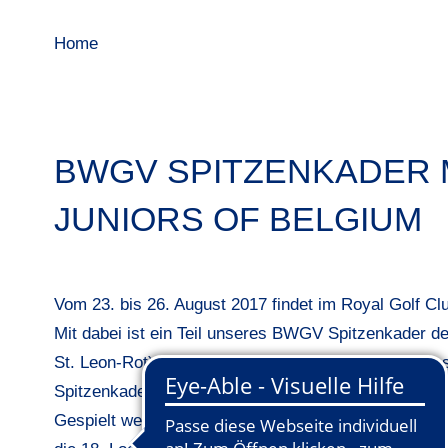
Home
BWGV SPITZENKADER M
JUNIORS OF BELGIUM
Vom 23. bis 26. August 2017 findet im Royal Golf Clu
Mit dabei ist ein Teil unseres BWGV Spitzenkader d
St. Leon-Rot), Vivienne Gina Bühle, Caroline Hermes
Spitzenkader wird betreut durch Landestrainer Benno
Gespielt werden drei Zählspielrunden. Anschließend 