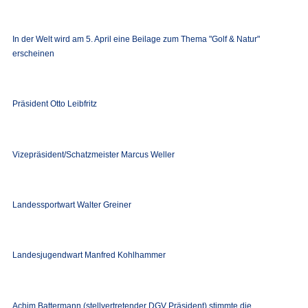
In der Welt wird am 5. April eine Beilage zum Thema "Golf & Natur"
erscheinen
Präsident Otto Leibfritz
Vizepräsident/Schatzmeister Marcus Weller
Landessportwart Walter Greiner
Landesjugendwart Manfred Kohlhammer
Achim Battermann (stellvertretender DGV Präsident) stimmte die