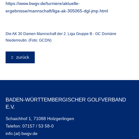
https://www.bwgv.de/turniere/aktuelle-
ergebnisse/mannschaft/liga-ak-305065-dgl-jmp.html
Die AK 30 Damen Mannschaft der 2. Liga Gruppe B - GC Domäne
Niederreutin. (Foto: GCDN)
zurück
BADEN-WÜRTTEMBERGISCHER GOLFVERBAND
E.V.
Schaichhof 1, 71088 Holzgerlingen
Telefon: 07157 / 53 58-0
info (at) bwgv.de