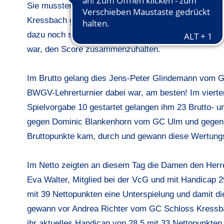
Sie mussten ebenso wie die anderen Teilnehmer die
Kressbach ganz schön die Zähne ausbeißen kann. "W
dazu noch sehr große Grüns führten zu manch einem 
war, den Score zusammenzuhalten.
Im Brutto gelang dies Jens-Peter Glindemann vom G
BWGV-Lehrerturnier dabei war, am besten! Im vierte
Spielvorgabe 10 gestartet gelangen ihm 23 Brutto- u
gegen Dominic Blankenhorn vom GC Ulm und gegen 
Bruttopunkte kam, durch und gewann diese Wertung
Im Netto zeigten an diesem Tag die Damen den Herre
Eva Walter, Mitglied bei der VcG und mit Handicap 29
mit 39 Nettopunkten eine Unterspielung und damit di
gewann vor Andrea Richter vom GC Schloss Kressbac
ihr aktuelles Handicap von 28,5 mit 33 Nettopunkten 