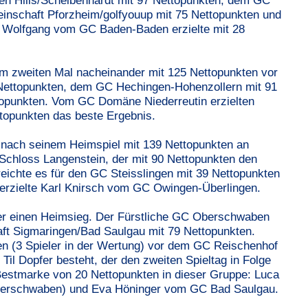
en Hills/Scheibenhardt mit 97 Nettopunkten, dem GC
inschaft Pforzheim/golfyouup mit 75 Nettopunkten und
i Wolfgang vom GC Baden-Baden erzielte mit 28
m zweiten Mal nacheinander mit 125 Nettopunkten vor
Nettopunkten, dem GC Hechingen-Hohenzollern mit 91
opunkten. Vom GC Domäne Niederreutin erzielten
ttopunkten das beste Ergebnis.
nach seinem Heimspiel mit 139 Nettopunkten an
Schloss Langenstein, der mit 90 Nettopunkten den
reichte es für den GC Steisslingen mit 39 Nettopunkten
e erzielte Karl Knirsch vom GC Owingen-Überlingen.
ber einen Heimsieg. Der Fürstliche GC Oberschwaben
aft Sigmaringen/Bad Saulgau mit 79 Nettopunkten.
en (3 Spieler in der Wertung) vor dem GC Reischenhof
il Dopfer besteht, der den zweiten Spieltag in Folge
e Bestmarke von 20 Nettopunkten in dieser Gruppe: Luca
Oberschwaben) und Eva Höninger vom GC Bad Saulgau.