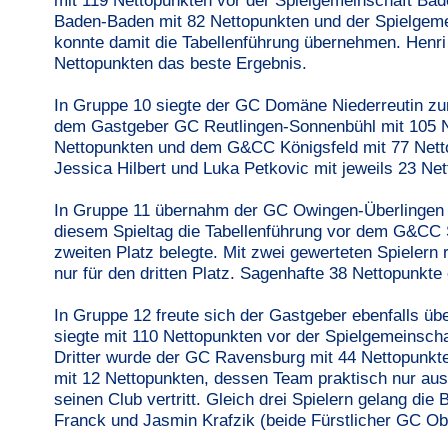
mit 119 Nettopunkten vor der Spielgemeinschaft Bad
Baden-Baden mit 82 Nettopunkten und der Spielgeme
konnte damit die Tabellenführung übernehmen. Henr
Nettopunkten das beste Ergebnis.
In Gruppe 10 siegte der GC Domäne Niederreutin zu
dem Gastgeber GC Reutlingen-Sonnenbühl mit 105 
Nettopunkten und dem G&CC Königsfeld mit 77 Nett
Jessica Hilbert und Luka Petkovic mit jeweils 23 Ne
In Gruppe 11 übernahm der GC Owingen-Überlingen 
diesem Spieltag die Tabellenführung vor dem G&CC 
zweiten Platz belegte. Mit zwei gewerteten Spielern 
nur für den dritten Platz. Sagenhafte 38 Nettopunkt
In Gruppe 12 freute sich der Gastgeber ebenfalls ü
siegte mit 110 Nettopunkten vor der Spielgemeinsch
Dritter wurde der GC Ravensburg mit 44 Nettopunkt
mit 12 Nettopunkten, dessen Team praktisch nur aus T
seinen Club vertritt. Gleich drei Spielern gelang di
Franck und Jasmin Krafzik (beide Fürstlicher GC 