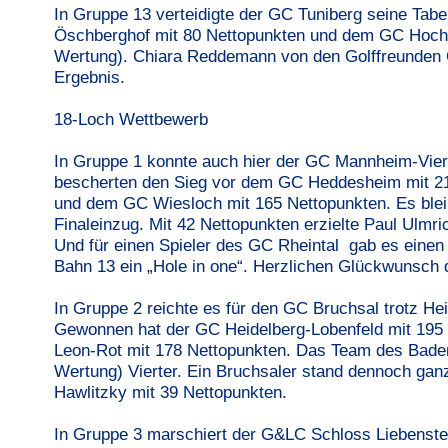
In Gruppe 13 verteidigte der GC Tuniberg seine Tabe
Öschberghof mit 80 Nettopunkten und dem GC Hochsc
Wertung). Chiara Reddemann von den Golffreunden Ö
Ergebnis.
18-Loch Wettbewerb
In Gruppe 1 konnte auch hier der GC Mannheim-Vier
bescherten den Sieg vor dem GC Heddesheim mit 21
und dem GC Wiesloch mit 165 Nettopunkten. Es bleib
Finaleinzug. Mit 42 Nettopunkten erzielte Paul Ul
Und für einen Spieler des GC Rheintal gab es einen 
Bahn 13 ein „Hole in one“. Herzlichen Glückwunsch 
In Gruppe 2 reichte es für den GC Bruchsal trotz Hei
Gewonnen hat der GC Heidelberg-Lobenfeld mit 195
Leon-Rot mit 178 Nettopunkten. Das Team des Baden
Wertung) Vierter. Ein Bruchsaler stand dennoch ganz
Hawlitzky mit 39 Nettopunkten.
In Gruppe 3 marschiert der G&LC Schloss Liebenstei