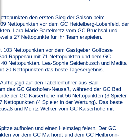
Nettopunkten den ersten Sieg der Saison beim
109 Nettopunkten vor dem GC Heidelberg-Lobenfeld, der
punkten. Lara Marie Bartelmetz vom GC Bruchsal und
eils 27 Nettopunkte für ihr Team erspielen.
it 103 Nettopunkten vor dem Gastgeber Golfoase
C Bad Rappenau mit 71 Nettopunkten und dem GC
it 40 Nettopunkten. Lea-Sophie Seidenbusch und Madita
it 20 Nettopunkten das beste Tagesergebnis.
Aufholjagd auf den Tabellenführer aus Bad
Team des GC Glashofen-Neusaß, während der GC Bad
urde der GC Kaiserhöhe mit 56 Nettopunkten (3 Spieler
 Nettopunkten (4 Spieler in der Wertung). Das beste
eusaß und Moritz Welker vom GC Kaiserhöhe mit
Spitze aufholen und einen Heimsieg feiern. Der GC
kten vor dem GC Marhördt und dem GC Heilbronn-