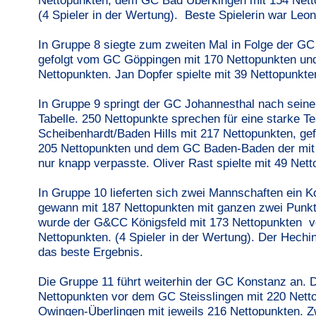
Nettopunkten, dem GC Bad Überkingen mit 154 Net
(4 Spieler in der Wertung). Beste Spielerin war Le
In Gruppe 8 siegte zum zweiten Mal in Folge der GC
gefolgt vom GC Göppingen mit 170 Nettopunkten und
Nettopunkten. Jan Dopfer spielte mit 39 Nettopunkte
In Gruppe 9 springt der GC Johannesthal nach seinem
Tabelle. 250 Nettopunkte sprechen für eine starke T
Scheibenhardt/Baden Hills mit 217 Nettopunkten, gef
205 Nettopunkten und dem GC Baden-Baden der mit 
nur knapp verpasste. Oliver Rast spielte mit 49 Net
In Gruppe 10 lieferten sich zwei Mannschaften ein
gewann mit 187 Nettopunkten mit ganzen zwei Punkt
wurde der G&CC Königsfeld mit 173 Nettopunkten v
Nettopunkten. (4 Spieler in der Wertung). Der Hechi
das beste Ergebnis.
Die Gruppe 11 führt weiterhin der GC Konstanz an.
Nettopunkten vor dem GC Steisslingen mit 220 Net
Owingen-Überlingen mit jeweils 216 Nettopunkten. Zw