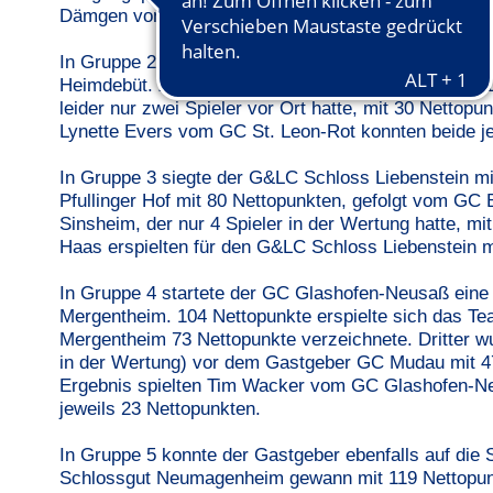
Dämgen vom GC Mannheim-Viernheim.
In Gruppe 2 sicherte sich der GC Bruchsal mit 129 
Heimdebüt. Zweiter wurde der GC St. Leon-Rot mit 
leider nur zwei Spieler vor Ort hatte, mit 30 Netto
Lynette Evers vom GC St. Leon-Rot konnten beide jew
In Gruppe 3 siegte der G&LC Schloss Liebenstein m
Pfullinger Hof mit 80 Nettopunkten, gefolgt vom G
Sinsheim, der nur 4 Spieler in der Wertung hatte, m
Haas erspielten für den G&LC Schloss Liebenstein m
In Gruppe 4 startete der GC Glashofen-Neusaß eine 
Mergentheim. 104 Nettopunkte erspielte sich das 
Mergentheim 73 Nettopunkte verzeichnete. Dritter w
in der Wertung) vor dem Gastgeber GC Mudau mit 47
Ergebnis spielten Tim Wacker vom GC Glashofen-N
jeweils 23 Nettopunkten.
In Gruppe 5 konnte der Gastgeber ebenfalls auf die 
Schlossgut Neumagenheim gewann mit 119 Nettopun