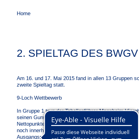
Home
2. SPIELTAG DES BW
Am 16. und 17. Mai 2015 fand in allen 13 Gruppen s
zweite Spieltag statt.
9-Loch Wettbewerb
In Gruppe 1 trug der Tabellenführer Mannheim-Viernh
seinen Gunsten. Mit 132 Nettopunkten gewann der 
Nettopunkten und dem GC Wiesloch mit 98 Nettopunk
noch innerhalb von einem 5-Punkte-Abstand, so konnt
Ausgangsposition für die restliche Saison erarbeiten