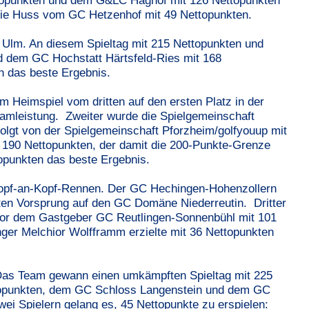
topunkten und dem G&LC Haghof mit 126 Nettopunkten
onie Huss vom GC Hetzenhof mit 49 Nettopunkten.
 Ulm. An diesem Spieltag mit 215 Nettopunkten und
 dem GC Hochstatt Härtsfeld-Ries mit 168
n das beste Ergebnis.
 Heimspiel vom dritten auf den ersten Platz in der
eamleistung. Zweiter wurde die Spielgemeinschaft
olgt von der Spielgemeinschaft Pforzheim/golfyouup mit
190 Nettopunkten, der damit die 200-Punkte-Grenze
topunkten das beste Ergebnis.
 Kopf-an-Kopf-Rennen. Der GC Hechingen-Hohenzollern
en Vorsprung auf den GC Domäne Niederreutin. Dritter
or dem Gastgeber GC Reutlingen-Sonnenbühl mit 101
nger Melchior Wolfframm erzielte mit 36 Nettopunkten
 Das Team gewann einen umkämpften Spieltag mit 225
topunkten, dem GC Schloss Langenstein und dem GC
ei Spielern gelang es, 45 Nettopunkte zu erspielen: