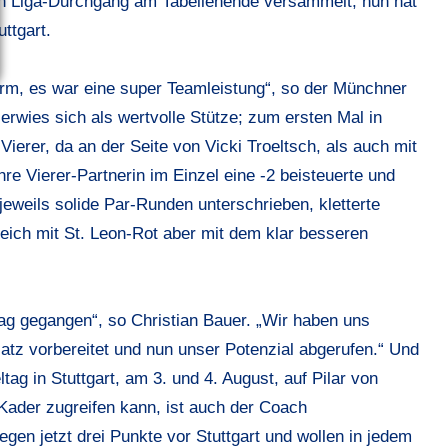
en Liga-Durchgang am Tabellenende versammelt, nun hat
ttgart.
form, es war eine super Teamleistung“, so der Münchner
 erwies sich als wertvolle Stütze; zum ersten Mal in
Vierer, da an der Seite von Vicki Troeltsch, als auch mit
re Vierer-Partnerin im Einzel eine -2 beisteuerte und
eweils solide Par-Runden unterschrieben, kletterte
ich mit St. Leon-Rot aber mit dem klar besseren
tag gegangen“, so Christian Bauer. „Wir haben uns
latz vorbereitet und nun unser Potenzial abgerufen.“ Und
tag in Stuttgart, am 3. und 4. August, auf Pilar von
ader zugreifen kann, ist auch der Coach
egen jetzt drei Punkte vor Stuttgart und wollen in jedem