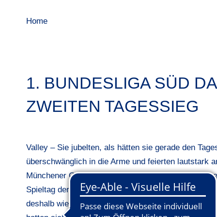
Home
1. BUNDESLIGA SÜD D
ZWEITEN TAGESSIEG
Valley – Sie jubelten, als hätten sie gerade den Ta
überschwänglich in die Arme und feierten lautstark 
Münchener GC gerade ihren Par-Putt aus knapp zwei 
Spieltag der KRAMSKI Deutsche Golf Liga presented b
deshalb wie ein Sieg anfühlte, weil er den Klassener