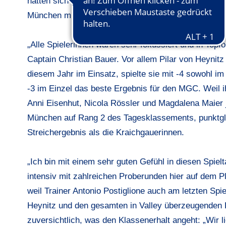
hatten sich München und Stuttgart vor diesem viert
München mit 9 Zählern drei Punkte Vorsprung vor Stu
„Alle Spielerinnen waren sehr fokussiert und in Top
Captain Christian Bauer. Vor allem Pilar von Heynitz
diesem Jahr im Einsatz, spielte sie mit -4 sowohl im 
-3 im Einzel das beste Ergebnis für den MGC. Weil ih
Anni Eisenhut, Nicola Rössler und Magdalena Maier j
München auf Rang 2 des Tagesklassements, punktgle
Streichergebnis als die Kraichgauerinnen.
„Ich bin mit einem sehr guten Gefühl in diesen Spiel
intensiv mit zahlreichen Proberunden hier auf dem P
weil Trainer Antonio Postiglione auch am letzten Spiel
Heynitz und den gesamten in Valley überzeugenden K
zuversichtlich, was den Klassenerhalt angeht: „Wir li