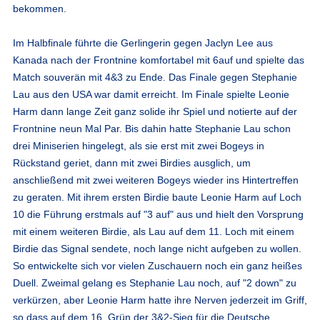
bekommen.
Im Halbfinale führte die Gerlingerin gegen Jaclyn Lee aus
Kanada nach der Frontnine komfortabel mit 6auf und spielte das
Match souverän mit 4&3 zu Ende. Das Finale gegen Stephanie
Lau aus den USA war damit erreicht. Im Finale spielte Leonie
Harm dann lange Zeit ganz solide ihr Spiel und notierte auf der
Frontnine neun Mal Par. Bis dahin hatte Stephanie Lau schon
drei Miniserien hingelegt, als sie erst mit zwei Bogeys in
Rückstand geriet, dann mit zwei Birdies ausglich, um
anschließend mit zwei weiteren Bogeys wieder ins Hintertreffen
zu geraten. Mit ihrem ersten Birdie baute Leonie Harm auf Loch
10 die Führung erstmals auf "3 auf" aus und hielt den Vorsprung
mit einem weiteren Birdie, als Lau auf dem 11. Loch mit einem
Birdie das Signal sendete, noch lange nicht aufgeben zu wollen.
So entwickelte sich vor vielen Zuschauern noch ein ganz heißes
Duell. Zweimal gelang es Stephanie Lau noch, auf "2 down" zu
verkürzen, aber Leonie Harm hatte ihre Nerven jederzeit im Griff,
so dass auf dem 16. Grün der 3&2-Sieg für die Deutsche