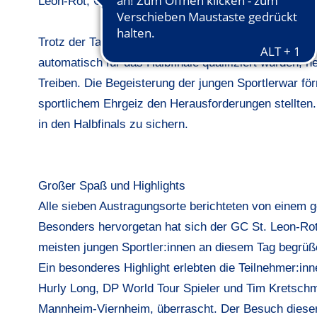
Leon-Rot, GC Neckartal, Baden Hills G&CC, GC Reut
Trotz der Tatsache, dass in Konstanz und Ulm zu w
automatisch für das Halbfinale qualifiziert wurden,
Treiben. Die Begeisterung der jungen Sportlerwar för
sportlichem Ehrgeiz den Herausforderungen stellten.
in den Halbfinals zu sichern.
Großer Spaß und Highlights
Alle sieben Austragungsorte berichteten von einem ge
Besonders hervorgetan hat sich der GC St. Leon-Rot
meisten jungen Sportler:innen an diesem Tag begrüße
Ein besonderes Highlight erlebten die Teilnehmer:i
Hurly Long, DP World Tour Spieler und Tim Kretsch
Mannheim-Viernheim, überrascht. Der Besuch dieser 