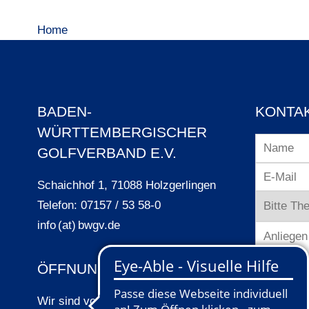
Home
BADEN-
KONTA
WÜRTTEMBERGISCHER
GOLFVERBAND E.V.
Schaichhof 1, 71088 Holzgerlingen
Telefon: 07157 / 53 58-0
info (at) bwgv.de
ÖFFNUNGSZEITEN
Wir sind von Montag bis Freitag in der